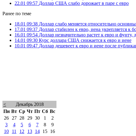
22.01 09:57
Доллар США слабо дорожает в паре с евро
Ранее по теме
18.01 09:38
Доллар слабо меняется относительно основн
17.01 09:37
Доллар стабилен к евро, иена укрепляется к
16.01 09:54
Доллар незначительно растет к евро и фунту, 
14.01 09:30
Курс доллара США снижается к евро и иене
10.01 09:47
Доллар дешевеет к евро и иене после публик
<
Декабрь 2018
Пн
Вт
Ср
Чт
Пт
Сб
Вс
26
27
28
29
30
1
2
3
4
5
6
7
8
9
10
11
12
13
14
15
16