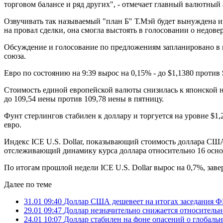
торговом балансе и ряд других", - отмечает главный валютны
Озвучивать так называемый "план Б" Т.Мэй будет вынуждена из
на провал сделки, она смогла выстоять в голосовании о недо
Обсуждение и голосование по предложениям запланировано в п
союза.
Евро по состоянию на 9:39 вырос на 0,15% - до $1,1380 против
Стоимость единой европейской валюты снизилась к японской на
до 109,54 иены против 109,78 иены в пятницу.
Фунт стерлингов стабилен к доллару и торгуется на уровне $1,
евро.
Индекс ICE U.S. Dollar, показывающий стоимость доллара США
отслеживающий динамику курса доллара относительно 16 осно
По итогам прошлой недели ICE U.S. Dollar вырос на 0,7%, зав
Далее по теме
31.01 09:40
Доллар США дешевеет на итогах заседания 
29.01 09:47
Доллар незначительно снижается относитель
24.01 10:07
Доллар стабилен на фоне опасений о глобальн