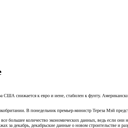
е
а США снижается к евро и иене, стабилен к фунту. Американски
икобритании. В понедельник премьер-министр Тереза Мэй предст
се большее количество экономических данных, ведь если они не 
х за декабрь, декабрьские данные о новом строительстве и разр