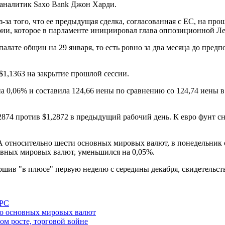
й аналитик Saxo Bank Джон Харди.
-за того, что ее предыдущая сделка, согласованная с ЕС, на пр
верии, которое в парламенте инициировал глава оппозиционной 
алате общин на 29 января, то есть ровно за два месяца до пред
 $1,1363 на закрытие прошлой сессии.
 0,06% и составила 124,66 иены по сравнению со 124,74 иены в
2874 против $1,2872 в предыдущий рабочий день. К евро фунт сни
 относительно шести основных мировых валют, в понедельник о
вных мировых валют, уменьшился на 0,05%.
ершив "в плюсе" первую неделю с середины декабря, свидетельст
ФРС
но основных мировых валют
ом росте, торговой войне