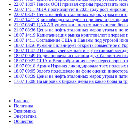
22.07 18:07
Генсек ООН призвал страны представить нов
22.07 14:11
МЭА прогнозирует в 2025 году рост мировой
22.07 08:37
Цены на нефть эталонных марок утром во вт
21.07 14:11
Криптофонды за неделю привлекли рекордные
21.07 08:47
ЦАХАЛ уничтожил подземные туннели боеви
21.07 08:36
Цены на нефть эталонных марок утром в пон
18.07 14:19
Капитализация рынка криптовалют впервые п
18.07 14:11
Соглашение США и Панамы под угрозой из-за
18.07 13:56
Румыния планирует открыть совместное с Ук
18.07 11:47
ИИ помог ученым найти эффективный метод 
18.07 09:49
Индия провела испытания двух баллистически
18.07 09:22
США и Великобритания ведут переговоры о за
18.07 09:18
Армия Израиля ликвидировала трех полевых
18.07 09:05
Золото подешевело на фоне оценки инвесто
18.07 08:39
Цены на нефть эталонных марок утром в пят
17.07 15:08
На мировых биржах цены на какао-бобы за тр
Главное
Политика
Экономика
Энергетика
Общество