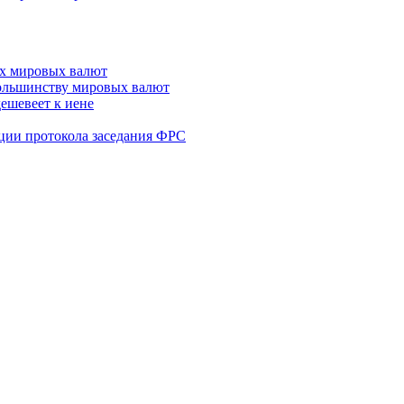
ых мировых валют
 большинству мировых валют
дешевеет к иене
ации протокола заседания ФРС