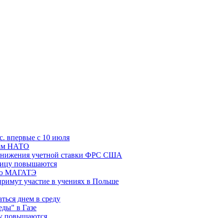
с. впервые с 10 июля
цам НАТО
й снижения учетной ставки ФРС США
ницу повышаются
сию МАГАТЭ
римут участие в учениях в Польше
ться днем в среду
еды" в Газе
ду повышаются