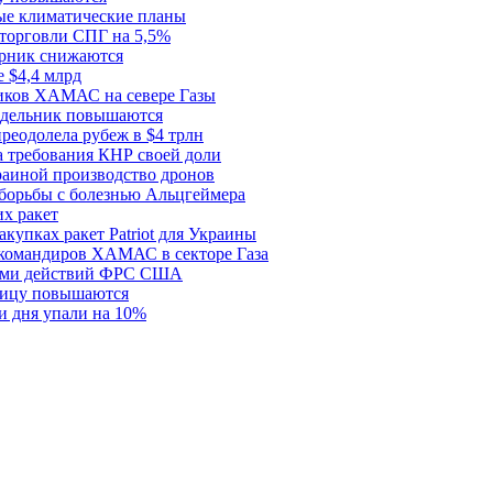
ые климатические планы
 торговли СПГ на 5,5%
орник снижаются
 $4,4 млрд
ков ХАМАС на севере Газы
едельник повышаются
реодолела рубеж в $4 трлн
 требования КНР своей доли
раиной производство дронов
борьбы с болезнью Альцгеймера
х ракет
купках ракет Patriot для Украины
 командиров ХАМАС в секторе Газа
рами действий ФРС США
ницу повышаются
и дня упали на 10%