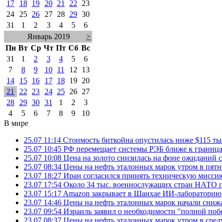
17
18
19
20
21
22
23
24
25
26
27
28
29
30
31
1
2
3
4
5
6
Январь 2019
>
Пн
Вт
Ср
Чт
Пт
Сб
Вс
31
1
2
3
4
5
6
7
8
9
10
11
12
13
14
15
16
17
18
19
20
21
22
23
24
25
26
27
28
29
30
31
1
2
3
4
5
6
7
8
9
10
В мире
25.07 11:14
Стоимость биткойна опустилась ниже $115 ты
25.07 10:45
РФ перемещает системы РЭБ ближе к грани
25.07 10:08
Цена на золото снизилась на фоне ожидани
25.07 08:34
Цены на нефть эталонных марок утром в пят
23.07 18:27
Иран согласился принять техническую мис
23.07 17:54
Около 34 тыс. военнослужащих стран НАТО п
23.07 15:17
Amazon закрывает в Шанхае ИИ-лабораторию
23.07 14:46
Цены на нефть эталонных марок начали снижа
23.07 09:54
Израиль заявил о необходимости "полной поб
23.07 08:37
Цены на нефть эталонных марок утром в сре