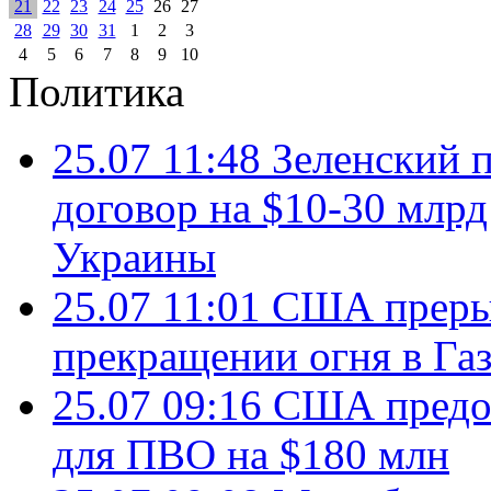
21
22
23
24
25
26
27
28
29
30
31
1
2
3
4
5
6
7
8
9
10
Политика
25.07 11:48
Зеленский п
договор на $10-30 млр
Украины
25.07 11:01
США преры
прекращении огня в Газ
25.07 09:16
США предос
для ПВО на $180 млн