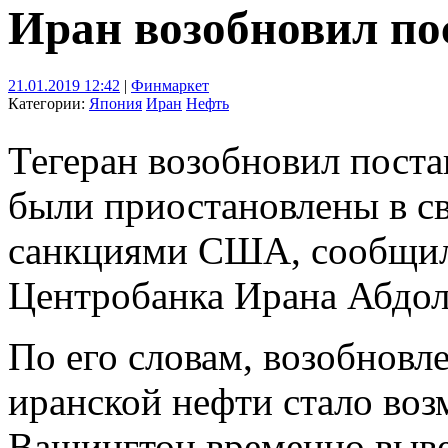
Иран возобновил по
21.01.2019 12:42
|
Финмаркет
Категории:
Япония
Иран
Нефть
Тегеран возобновил поста
были приостановлены в с
санкциями США, сообщил 
Центробанка Ирана Абдол
По его словам, возобнов
иранской нефти стало воз
Вашингтон временно выве