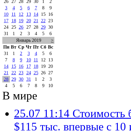
26
27
28
29
30
1
2
3
4
5
6
7
8
9
10
11
12
13
14
15
16
17
18
19
20
21
22
23
24
25
26
27
28
29
30
31
1
2
3
4
5
6
Январь 2019
>
Пн
Вт
Ср
Чт
Пт
Сб
Вс
31
1
2
3
4
5
6
7
8
9
10
11
12
13
14
15
16
17
18
19
20
21
22
23
24
25
26
27
28
29
30
31
1
2
3
4
5
6
7
8
9
10
В мире
25.07 11:14
Стоимость 
$115 тыс. впервые с 10