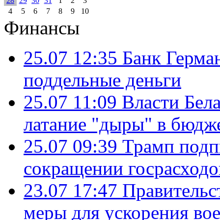
28
29
30
31
1
2
3
4
5
6
7
8
9
10
Финансы
25.07 12:35
Банк Герма
поддельные деньги
25.07 11:09
Власти Бела
латание "дыры" в бюдж
25.07 09:39
Трамп подп
сокращении госрасход
23.07 17:47
Правительс
меры для ускорения во