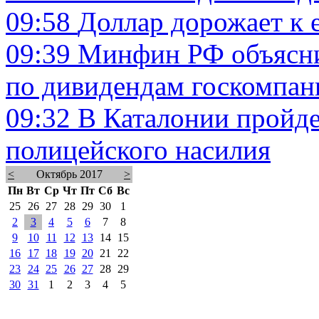
09:58
Доллар дорожает к 
09:39
Минфин РФ объясни
по дивидендам госкомпан
09:32
В Каталонии пройде
полицейского насилия
<
Октябрь 2017
>
Пн
Вт
Ср
Чт
Пт
Сб
Вс
25
26
27
28
29
30
1
2
3
4
5
6
7
8
9
10
11
12
13
14
15
16
17
18
19
20
21
22
23
24
25
26
27
28
29
30
31
1
2
3
4
5