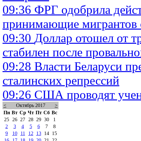
09:36
ФРГ одобрила дейст
принимающие мигрантов 
09:30
Доллар отошел от т
стабилен после провально
09:28
Власти Беларуси пр
сталинских репрессий
09:26
США проводят учен
<
Октябрь 2017
>
Пн
Вт
Ср
Чт
Пт
Сб
Вс
25
26
27
28
29
30
1
2
3
4
5
6
7
8
9
10
11
12
13
14
15
16
17
18
19
20
21
22