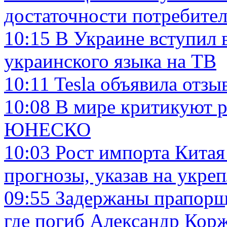
достаточности потребите
10:15
В Украине вступил в
украинского языка на ТВ
10:11
Tesla объявила отзы
10:08
В мире критикуют 
ЮНЕСКО
10:03
Рост импорта Китая
прогнозы, указав на укре
09:55
Задержаны прапорщи
где погиб Александр Кор