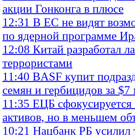
акции Гонконга в плюсе
12:31
В ЕС не видят возм
по ядерной программе Ир
12:08
Китай разработал л
террористами
11:40
BASF купит подразд
семян и гербицидов за $7
11:35
ЕЦБ сфокусируется 
активов, но в меньшем об
10:21
Нацбанк РБ усилил 