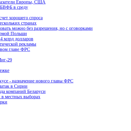
оказатели Европы, США
 БВФБ в среду
счет хорошего спроса
ескольких странах
овать можно без разрешения, но с оговорками
формой Польши
4 млрд долларов
итической рекламы
овом главе ФРС
Миг-29
лежке
кусе - назначение нового главы ФРС
матак в Сирии
яда компаний Беларуси
я в местных выборах
ерки