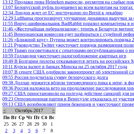
13:12
Продажи пива Heineken выросли, несмотря на слабые п
13:07
Белорусский рубль подешевел ко всем валютам на торгах
12:34
Лондон ждет от ЕС инструкцию по Brexit к декабрю
12:29
Lufthansa прогнозирует улучшение динамики выручки за 
11:55
Вирус-шифровальщик BadRabbit поразил компьютеры в н
11:46
«Жесточайшая либерализация»: теперь в Беларуси митинг
11:45
Венецианская комиссия едет разбираться с судебной ре
11:26
«Ближний круг» Путина может контролировать порядка 2
11:21
Руководство Twitter ужесточает порядок размещения пол
11:09
Трамп посоветовался с сенаторами-республиканцами о н
10:59
Голландия ужесточает налогообложение азартных игр
10:49
В Болгарии пилоты отказываются летать на российских 
10:11
Курсы валют в банках Минска на 25 октября 2017 года
10:07
В сенате США одобрили законопроект об электронной с
09:55
Россия подсчитала сумму белорусского долга
09:38
Доллар держится вблизи трехмесячного пика к иене, в фо
09:36
Россия наложила вето на продолжение расследования хи
09:27
США приостановили на полгода действие санкций для р
09:23
Оппозиционная партия в Венесуэле отказалась от участи
09:13
США возобновляют прием беженцев и ужесточают пров
<
Октябрь 2017
>
Пн
Вт
Ср
Чт
Пт
Сб
Вс
25
26
27
28
29
30
1
2
3
4
5
6
7
8