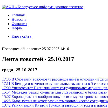
Главная
Новости
Финансы
Нефть
Карта сайта
Последнее обновление: 25.07.2025 14:16
Лента новостей - 25.10.2017
среда, 25.10.2017
17:36
В Словакии возобновят расследование в отношении фир
17:11
В Беларуси отменят вступительные экзамены в 5-е класс
17:00
Университет Пхеньяна ищет сотрудников-неамериканцев
15:54
Медведев решил сменить главу Евразийского банка разви
15:07
Европарламент одобрил новую систему контроля за инос
14:25
Кыргызстан не хочет развивать экономическое сотруднич
13:42
Рынки акций Китая и Гонконга завершили торги в плюсе