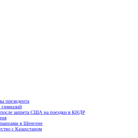
мы президента
ы гимназий
 после запрета США на поездки в КНДР
тия
транцами в Шенгене
ество с Казахстаном