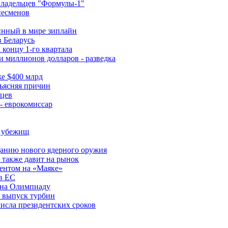
владельцев "Формулы-1"
несменов
инный в мире зиплайн
 Беларусь
 концу 1-го квартала
 миллионов долларов - разведка
е $400 млрд
бъясняя причин
нцев
- еврокомиссар
х убежищ
анию нового ядерного оружия
 также давит на рынок
ментом на «Маяке»
в ЕС
 на Олимпиаду
т выпуск турбин
исла президентских сроков