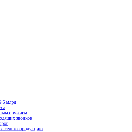
9,5 млрд
еса
чным оружием
ходящих звонков
орог
за сельхозпродукцию