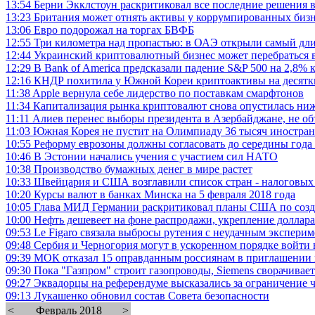
13:54
Берни Экклстоун раскритиковал все последние решения 
13:23
Британия может отнять активы у коррумпированных биз
13:06
Евро подорожал на торгах БВФБ
12:55
Три километра над пропастью: в ОАЭ открыли самый дл
12:44
Украинский криптовалютный бизнес может перебраться в
12:29
В Bank of America предсказали падение S&P 500 на 2,8% к
12:16
КНДР похитила у Южной Кореи криптоактивы на десятки
11:38
Apple вернула себе лидерство по поставкам смарфтонов
11:34
Капитализация рынка криптовалют снова опустилась ниж
11:11
Алиев перенес выборы президента в Азербайджане, не о
11:03
Южная Корея не пустит на Олимпиаду 36 тысяч иностра
10:55
Реформу еврозоны должны согласовать до середины года 
10:46
В Эстонии начались учения с участием сил НАТО
10:38
Производство бумажных денег в мире растет
10:33
Швейцария и США возглавили список стран - налоговы
10:20
Курсы валют в банках Минска на 5 февраля 2018 года
10:05
Глава МИД Германии раскритиковал планы США по созд
10:00
Нефть дешевеет на фоне распродажи, укрепление доллара
09:53
Le Figaro связала выбросы рутения с неудачным экспери
09:48
Сербия и Черногория могут в ускоренном порядке войти 
09:39
МОК отказал 15 оправданным россиянам в приглашении
09:30
Пока "Газпром" строит газопроводы, Siemens сворачивае
09:27
Эквадорцы на референдуме высказались за ограничение ч
09:13
Лукашенко обновил состав Совета безопасности
<
Февраль 2018
>