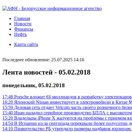
Главная
Новости
Финансы
Нефть
Карта сайта
Последнее обновление: 25.07.2025 14:16
Лента новостей - 05.02.2018
понедельник, 05.02.2018
17:48
Porsche вложит €6 миллиардов в разработку электрокаров
16:20
Японский Nissan инвестирует в электромобили в Китае $
15:59
Деловая сеть отдает Velcom часть своего розничного бизн
15:40
Иран наладил серийное производство БПЛА с высокото
15:20
Владельцы iPhone X жалуются на проблемы с приемом в
14:54
В Испании из-за снегопада перекрыли более полусотни д
14:10
Правительство РБ утвердило размеры надбавок юрлицам 