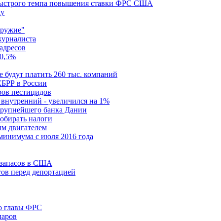
 быстрого темпа повышения ставки ФРС США
ду
оружие"
журналиста
-адресов
 0,5%
е будут платить 260 тыс. компаний
ЕБРР в России
ров пестицидов
 внутренний - увеличился на 1%
крупнейшего банка Дании
собирать налоги
ым двигателем
 минимума с июля 2016 года
а запасов в США
ов перед депортацией
го главы ФРС
ларов