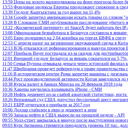
13:59
Цены на золото малоподвижны на фоне прогноза более
13:53
Фондовые индексы Европы продолжают снижение в сре
13:39
Госдолг Кыргызстана за год вырос на 11,4%
13:34
Google запретил американцам искать товары со словом "
13:28
В Словакии СМИ опубликовали расследование убитого 
13:22
«Космический интернет» от SpaceX будет работать без IP
13:08
Официальная безработица в Беларуси составила в январе
13:05
Евро подешевел на 2,04 копейки на торгах БВФБ в среду
12:53
С апреля налог на загрязнение окружающей среды в Кита
12:13
ВЭБ отказался от рефинансирования и выкупа проектов 
12:07
Прибыль Bayer пострадала из-за скидок для дистрибьюто
12:01
Внешний госдолг Беларуси за январь сократился на 5,7%,
11:50
Семья Путина отмывала деньги через эстонский филиал 
11:47
Швейцария проведет референдум о праве правительства 
11:16
В историческом центре Рима запретят машины с дизельн
10:44
Рост производственной активности Китая замедлился до
10:38
Курсы валют в банках Минска на 28 февраля 2018 года
10:36
Хакеры научились взламывать iPhone - СМИ
10:28
Нефть дешевеет из-за слабой азиатской статистики, рост
10:26
Верховный суд США допустил бессрочный арест мигрант
10:21
ЕБРР отчитался о прибыли за 2017 год
10:06
Доллар стабилен к евро и дешевеет к иене
09:59
Запасы нефти в США выросли на прошлой неделе - API
09:55
Уолл-стрит закрылась в минусе после выступления ново
09:03
Курс биткоина стремится преодолеть уровень 10 тыс. дол