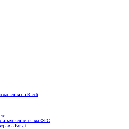
оглашения по Brexit
сии
х и заявлений главы ФРС
оров о Brexit