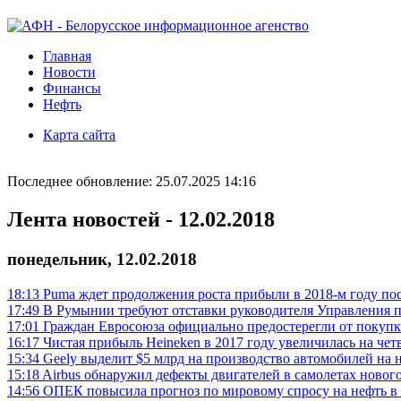
Главная
Новости
Финансы
Нефть
Карта сайта
Последнее обновление: 25.07.2025 14:16
Лента новостей - 12.02.2018
понедельник, 12.02.2018
18:13
Puma ждет продолжения роста прибыли в 2018-м году пос
17:49
В Румынии требуют отставки руководителя Управления п
17:01
Граждан Евросоюза официально предостерегли от покуп
16:17
Чистая прибыль Heineken в 2017 году увеличилась на чет
15:34
Geely выделит $5 млрд на производство автомобилей на 
15:18
Airbus обнаружил дефекты двигателей в самолетах новог
14:56
ОПЕК повысила прогноз по мировому спросу на нефть в 