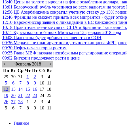
13:40
Цены на золото выросли на фоне ослабления доллара, 
13:01
Белорусский рубль укрепился ко всем валютам на торга
12:56
ЦБ Азербайджана сократил учетную ставку до 13% годов
12:46
Франция не сможет принять всех мигрантов - будет отбир
12:10
Еврокомиссар заявил о ликвидации в ЕС банковской тай
10:18
Правительственные сайты США и Британии "заразили" к
10:11
Курсы валют в банках Минска на 12 февраля 2018 года
10:08
Палестина будет добиваться членства в ООН
09:36
Меркель не планирует покидать пост канцлера ФРГ ранее
09:30
Нефть начала торги ростом
09:25
Глава МВФ назвала неизбежным регулирование операци
09:02
Биткоин продолжает расти в цене
<
Февраль 2018
>
Пн
Вт
Ср
Чт
Пт
Сб
Вс
29
30
31
1
2
3
4
5
6
7
8
9
10
11
12
13
14
15
16
17
18
19
20
21
22
23
24
25
26
27
28
1
2
3
4
5
6
7
8
9
10
11
Главное