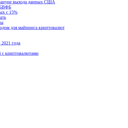
накануне выхода данных США
х БВФБ
ых с 15%
ать
ны
одом для майнинга криптовалют
 2021 года
й с криптовалютами