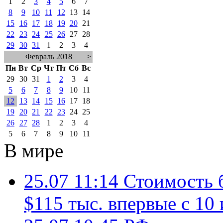
1
2
3
4
5
6
7
8
9
10
11
12
13
14
15
16
17
18
19
20
21
22
23
24
25
26
27
28
29
30
31
1
2
3
4
Февраль 2018
>
Пн
Вт
Ср
Чт
Пт
Сб
Вс
29
30
31
1
2
3
4
5
6
7
8
9
10
11
12
13
14
15
16
17
18
19
20
21
22
23
24
25
26
27
28
1
2
3
4
5
6
7
8
9
10
11
В мире
25.07 11:14
Стоимость 
$115 тыс. впервые с 10