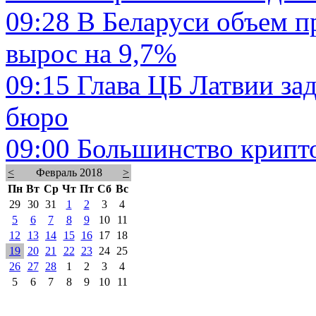
09:28
В Беларуси объем п
вырос на 9,7%
09:15
Глава ЦБ Латвии з
бюро
09:00
Большинство крипто
<
Февраль 2018
>
Пн
Вт
Ср
Чт
Пт
Сб
Вс
29
30
31
1
2
3
4
5
6
7
8
9
10
11
12
13
14
15
16
17
18
19
20
21
22
23
24
25
26
27
28
1
2
3
4
5
6
7
8
9
10
11