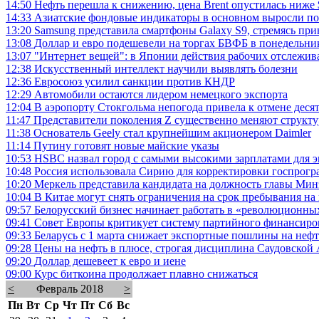
14:50
Нефть перешла к снижению, цена Brent опустилась ниже $
14:33
Азиатские фондовые индикаторы в основном выросли по
13:20
Samsung представила смартфоны Galaxy S9, стремясь пр
13:08
Доллар и евро подешевели на торгах БВФБ в понедельни
13:07
"Интернет вещей": в Японии действия рабочих отслежива
12:38
Искусственный интеллект научили выявлять болезни
12:36
Евросоюз усилил санкции против КНДР
12:29
Автомобили остаются лидером немецкого экспорта
12:04
В аэропорту Стокгольма непогода привела к отмене деся
11:47
Представители поколения Z существенно меняют структу
11:38
Основатель Geely стал крупнейшим акционером Daimler
11:14
Путину готовят новые майские указы
10:53
HSBC назвал город с самыми высокими зарплатами для э
10:48
Россия использовала Сирию для корректировки госпрог
10:20
Меркель представила кандидата на должность главы Ми
10:04
В Китае могут снять ограничения на срок пребывания на
09:57
Белорусский бизнес начинает работать в «революционны
09:41
Совет Европы критикует систему партийного финансиро
09:33
Беларусь с 1 марта снижает экспортные пошлины на неф
09:28
Цены на нефть в плюсе, строгая дисциплина Саудовской
09:20
Доллар дешевеет к евро и иене
09:00
Курс биткоина продолжает плавно снижаться
<
Февраль 2018
>
Пн
Вт
Ср
Чт
Пт
Сб
Вс