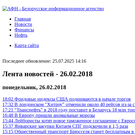
Главная
Новости
Финансы
Нефть
Карта сайта
Последнее обновление: 25.07.2025 14:16
Лента новостей - 26.02.2018
понедельник, 26.02.2018
18:02
Фондовые индексы США поднимаются в начале торгов
17:32
В лондонском "Хитроу" отменили около 40 рейсов из-за 
17:21
"Транснефть" в 2018 году поставит в Беларусь 18 млн то
16:48
В Европу пришли аномальные морозы
15:44
Лейбористы хотят новое таможенное соглашение с Евросо
15:37
Январские закупки Китаем СПГ подскочили в 1,5 раза
15:15
Общественный транспорт Брюсселя станет бесплатным в