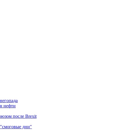
снегопада
нн нефти
юзом после Brexit
 "смоговые дни"