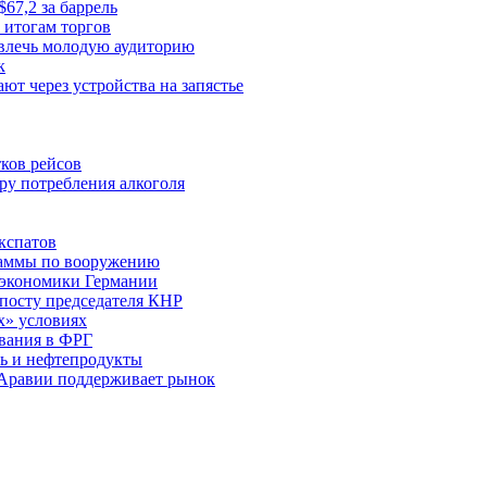
67,2 за баррель
 итогам торгов
ивлечь молодую аудиторию
к
ют через устройства на запястье
тков рейсов
ру потребления алкоголя
кспатов
раммы по вооружению
нэкономики Германии
 посту председателя КНР
х» условиях
вания в ФРГ
ть и нефтепродукты
 Аравии поддерживает рынок