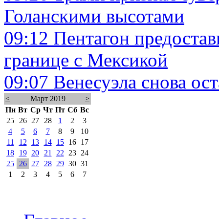
Голанскими высотами
09:12
Пентагон предостави
границе с Мексикой
09:07
Венесуэла снова ост
<
Март 2019
>
Пн
Вт
Ср
Чт
Пт
Сб
Вс
25
26
27
28
1
2
3
4
5
6
7
8
9
10
11
12
13
14
15
16
17
18
19
20
21
22
23
24
25
26
27
28
29
30
31
1
2
3
4
5
6
7