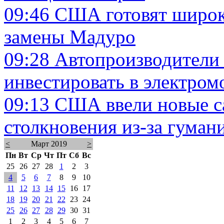
09:46
США готовят широк
замены Мадуро
09:28
Автопроизводители
инвестировать в электром
09:13
США ввели новые с
столкновения из-за гума
<
Март 2019
>
Пн
Вт
Ср
Чт
Пт
Сб
Вс
25
26
27
28
1
2
3
4
5
6
7
8
9
10
11
12
13
14
15
16
17
18
19
20
21
22
23
24
25
26
27
28
29
30
31
1
2
3
4
5
6
7