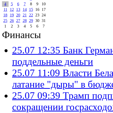
4
5
6
7
8
9
10
11
12
13
14
15
16
17
18
19
20
21
22
23
24
25
26
27
28
29
30
31
1
2
3
4
5
6
7
Финансы
25.07 12:35
Банк Герма
поддельные деньги
25.07 11:09
Власти Бела
латание "дыры" в бюдж
25.07 09:39
Трамп подп
сокращении госрасход