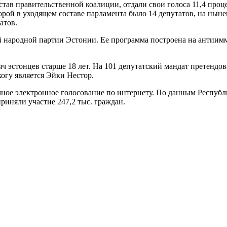
став правительственной коалиции, отдали свои голоса 11,4 про
торой в уходящем составе парламента было 14 депутатов, на нын
атов.
народной партии Эстонии. Ее программа построена на антиимми
ч эстонцев старше 18 лет. На 101 депутатский мандат претендо
когу является Эйки Нестор.
ое электронное голосование по интернету. По данным Республи
риняли участие 247,2 тыс. граждан.