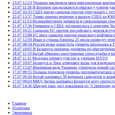
23.07 12:23
Украина заключила многомиллионные контрак
23.07 11:58
В Берлине продолжаются обыски у членов ул
23.07 10:35
США ввели санкции против торгующих с хус
22.07 13:57
Трамп принял решение о выходе США из 
22.07 11:53
Великобритания добавила в санкционные спис
21.07 17:36
Германия и США договорились о передаче Укра
21.07 16:21
Санкции ЕС против российского дизеля вступя
21.07 15:08
ЕС ввел санкции против иранского нефтяного 
21.07 12:59
Иран и страны Европы 25 июля проведут пер
21.07 08:54
Россия резко нарастила уровень шпионажа в 
18.07 18:05
В Беларуси приняты допмеры по обеспечению
18.07 11:19
Китай обвинил иностранные спецслужбы в кр
18.07 11:11
Молдова примет участие в учениях НАТО
18.07 10:07
Беларусь и Лаос отменяют визы для владельц
17.07 15:47
Верховная рада Украины утвердила новый сос
17.07 09:55
Польша понизила уровень дипломатических 
17.07 09:26
Китай направил 58 военных самолетов и кора
17.07 09:03
МИД Литвы направил Беларуси ноту протеста 
16.07 14:36
Шредер таки даст показания по "Северному п
Главное
Политика
Экономика