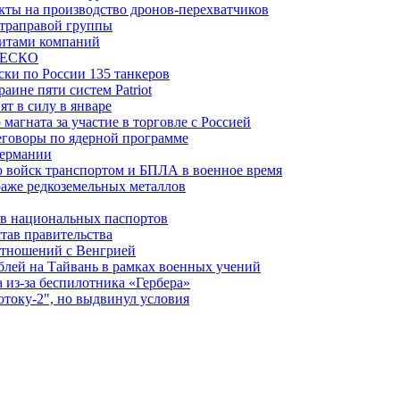
ты на производство дронов-перехватчиков
ьтраправой группы
итами компаний
ЮНЕСКО
ки по России 135 танкеров
ине пяти систем Patriot
т в силу в январе
магната за участие в торговле с Россией
еговоры по ядерной программе
Германии
 войск транспортом и БПЛА в военное время
аже редкоземельных металлов
ев национальных паспортов
тав правительства
отношений с Венгрией
блей на Тайвань в рамках военных учений
из-за беспилотника «Гербера»
отоку-2", но выдвинул условия