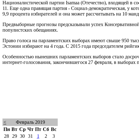
Националистической партии Isamаa (Отечество), входящей в со
11. Еще одна правящая партия - Социал-демократическая, у ко
9,9 процента избирателей и она может рассчитывать на 10 манд
Предвыборные прогнозы предсказывали успех Консервативной 
популистских обещаниях.
Право голоса на парламентских выборах имеют свыше 950 тыся
Эстонии избирают на 4 года. С 2015 года председателем рийги
Особенностью нынешних парламентских выборов стало досрочн
интернет-голосования, закончившегося 27 февраля, в выборах п
<
Февраль 2019
Пн
Вт
Ср
Чт
Пт
Сб
Вс
28
29
30
31
1
2
3