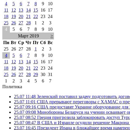
4
5
6
7
8
9
10
11
12
13
14
15
16
17
18
19
20
21
22
23
24
25
26
27
28
1
2
3
4
5
6
7
8
9
10
Март 2019
>
Пн
Вт
Ср
Чт
Пт
Сб
Вс
25
26
27
28
1
2
3
4
5
6
7
8
9
10
11
12
13
14
15
16
17
18
19
20
21
22
23
24
25
26
27
28
29
30
31
1
2
3
4
5
6
7
Политика
25.07 11:48
Зеленский поставил задачу подготовить дого
25.07 11:01
США прерывают переговоры с ХАМАС о прек
25.07 09:16
США предоставят Украине оборудование для
25.07 09:08
Минобороны Беларуси на учении осваивает о
25.07 08:52
Греция пригрозила заблокировать доступ Ту
25.07 08:47
В США и Израиле осудили решение Макрона 
23.07 16:45
Президент Ирана в ближайшее время намерен 