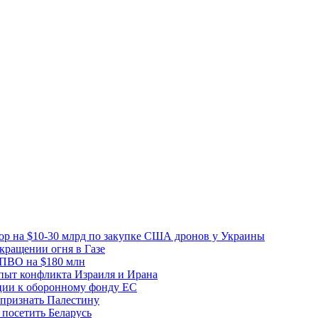
вор на $10-30 млрд по закупке США дронов у Украины
ращении огня в Газе
 ПВО на $180 млн
пыт конфликта Израиля и Ирана
рции к оборонному фонду ЕС
признать Палестину
посетить Беларусь