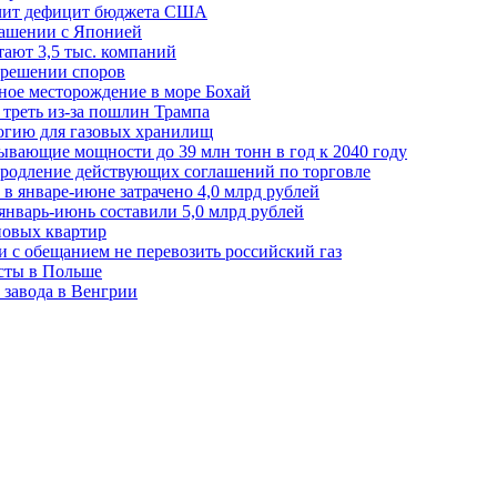
ичит дефицит бюджета США
лашении с Японией
ают 3,5 тыс. компаний
зрешении споров
ное месторождение в море Бохай
 треть из-за пошлин Трампа
огию для газовых хранилищ
ывающие мощности до 39 млн тонн в год к 2040 году
родление действующих соглашений по торговле
в январе-июне затрачено 4,0 млрд рублей
январь-июнь составили 5,0 млрд рублей
новых квартир
зи с обещанием не перевозить российский газ
есты в Польше
 завода в Венгрии