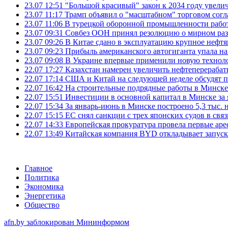
23.07 12:51
"Большой красивый" закон к 2034 году увел
23.07 11:17
Трамп объявил о "масштабном" торговом сог
23.07 11:06
В турецкой оборонной промышленности работ
23.07 09:31
Совбез ООН принял резолюцию о мирном ра
23.07 09:26
В Китае сдано в эксплуатацию крупное нефтя
23.07 09:23
Прибыль американского автогиганта упала на
23.07 09:08
В Украине впервые применили новую технол
22.07 17:27
Казахстан намерен увеличить нефтеперерабат
22.07 17:14
США и Китай на следующей неделе обсудят п
22.07 16:42
На строительные подрядные работы в Минске 
22.07 15:51
Инвестиции в основной капитал в Минске за 
22.07 15:34
За январь-июнь в Минске построено 5,3 тыс. 
22.07 15:15
ЕС снял санкции с трех японских судов в свя
22.07 14:33
Европейская прокуратура провела первые ар
22.07 13:49
Китайская компания BYD откладывает запуск
Главное
Политика
Экономика
Энергетика
Общество
afn.by заблокирован Мининформом