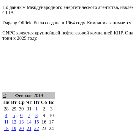
По данным Международного энергетического агентства, извлека
США.
Dagang Oilfield была создана в 1964 году. Компания занимается 
CNPC является крупнейшей нефтегазовой компанией КНР. Она пл
тонн к 2025 году.
<
Февраль 2019
Пн
Вт
Ср
Чт
Пт
Сб
Вс
28
29
30
31
1
2
3
4
5
6
7
8
9
10
11
12
13
14
15
16
17
18
19
20
21
22
23
24