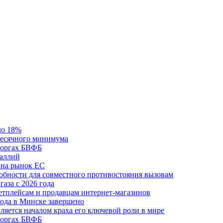
до 18%
месячного минимума
 торгах БВФБ
галлий
 на рынок ЕС
обности для совместного противостояния вызовам
аза с 2026 года
етплейсам и продавцам интернет-магазинов
ода в Минске завершено
ляется началом краха его ключевой роли в мире
 торгах БВФБ