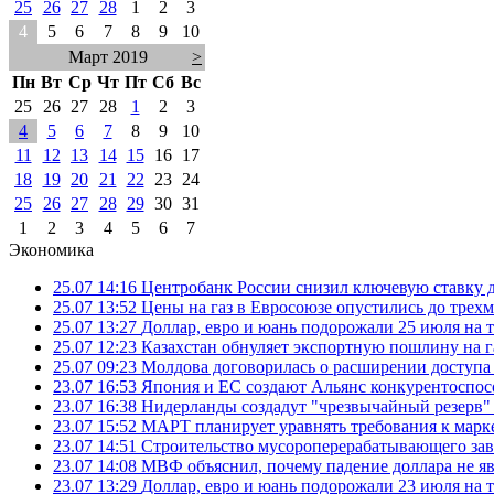
25
26
27
28
1
2
3
4
5
6
7
8
9
10
Март 2019
>
Пн
Вт
Ср
Чт
Пт
Сб
Вс
25
26
27
28
1
2
3
4
5
6
7
8
9
10
11
12
13
14
15
16
17
18
19
20
21
22
23
24
25
26
27
28
29
30
31
1
2
3
4
5
6
7
Экономика
25.07 14:16
Центробанк России снизил ключевую ставку 
25.07 13:52
Цены на газ в Евросоюзе опустились до трех
25.07 13:27
Доллар, евро и юань подорожали 25 июля на
25.07 12:23
Казахстан обнуляет экспортную пошлину на 
25.07 09:23
Молдова договорилась о расширении доступа
23.07 16:53
Япония и ЕС создают Альянс конкурентоспос
23.07 16:38
Нидерланды создадут "чрезвычайный резерв" г
23.07 15:52
МАРТ планирует уравнять требования к марк
23.07 14:51
Строительство мусороперерабатывающего зав
23.07 14:08
МВФ объяснил, почему падение доллара не яв
23.07 13:29
Доллар, евро и юань подорожали 23 июля на