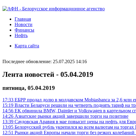
Главная
Новости
Финансы
Нефть
Карта сайта
Последнее обновление: 25.07.2025 14:16
Лента новостей - 05.04.2019
пятница, 05.04.2019
17:33
ЕБРР продал долю в молдавском Mobiasbanca за 2,6 млн е
15:19
Власти Беларуси решили на четверть поднять тариф на т
14:56
ЕК обвинила BMW, Daimler и Volkswagen в картельном с
14:26
Азиатские рынки акций завершили торги на позитиве
13:39
Саудовская Аравия в мае повысит цены на нефть для Ев
13:05
Белорусский рубль укрепился ко всем валютам на торга
12:51
Рынки акций Европы начали торги без резких колебаний