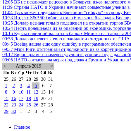
12:05
ВБ не исключает рецессию в Беларуси из-за налогового м
11:39
Страны НАТО и Украина начинают совместные учения в
11:04
Туск может предложить Британии "гибкую" отсрочку Brexi
10:33
Индекс S&P 500 вблизи пика 6 месяцев благодаря Boeing 
10:25
Доллар незначительно подешевел на открытии торгов Б
10:24
Нефть подешевела из-за опасений об экономике, торговле
10:15
Курсы наличной валюты в банках Минска на 5 апреля 201
09:58
Доллар дешевеет к евро в ожидании статданных из США
09:45
Boeing нашла еще одну ошибку в программном обеспеч
09:37
Мэра Риги отстранили от должности из-за коррупционно
09:12
Европарламент намерен улучшить условия труда дально
09:05
НАТО согласовала меры поддержки Грузии и Украины в 
<
Апрель 2019
>
Пн
Вт
Ср
Чт
Пт
Сб
Вс
25
26
27
28
29
30
31
1
2
3
4
5
6
7
8
9
10
11
12
13
14
15
16
17
18
19
20
21
22
23
24
25
26
27
28
29
30
1
2
3
4
5
Главное