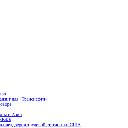
вро
ранзит для «Транснефти»
говоре
ропы и Азии
х БВФБ
 в преддверии трудовой статистики США