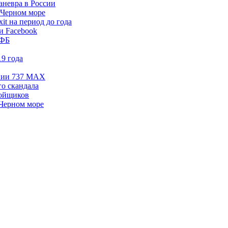
аневра в России
 Черном море
t на период до года
и Facebook
ВФБ
9 года
ении 737 MAX
го скандала
бойщиков
Черном море