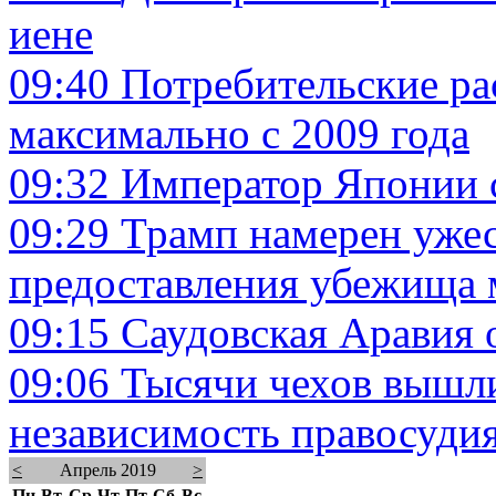
иене
09:40
Потребительские р
максимально с 2009 года
09:32
Император Японии с
09:29
Трамп намерен ужес
предоставления убежища 
09:15
Саудовская Аравия 
09:06
Тысячи чехов вышли
независимость правосуди
<
Апрель 2019
>
Пн
Вт
Ср
Чт
Пт
Сб
Вс