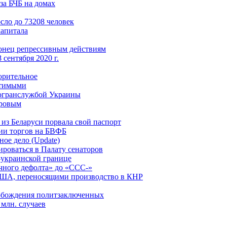
за БЧБ на домах
сло до 73208 человек
капитала
конец репрессивным действиям
сентября 2020 г.
орительное
атимыми
погранслужбой Украины
вровым
из Беларуси порвала свой паспорт
тии торгов на БВФБ
ное дело (Update)
ироваться в Палату сенаторов
-украинской границе
чного дефолта» до «ССС-»
США, переносящими производство в КНР
вобождения политзаключенных
млн. случаев