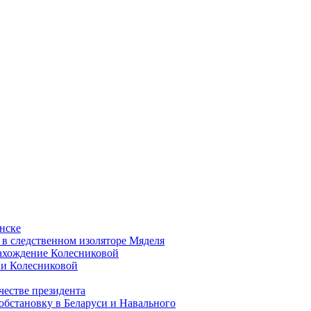
нске
в следственном изоляторе Мяделя
нахождение Колесниковой
и Колесниковой
честве президента
бстановку в Беларуси и Навального