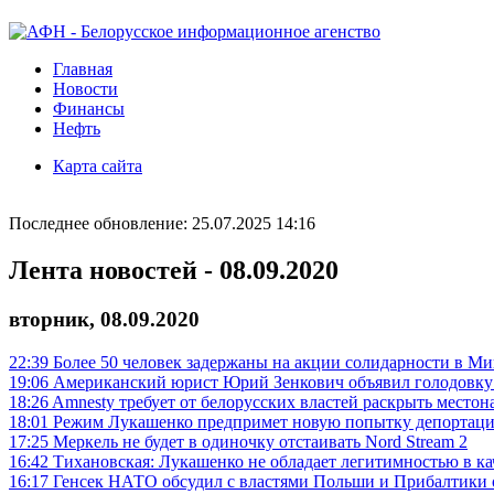
Главная
Новости
Финансы
Нефть
Карта сайта
Последнее обновление: 25.07.2025 14:16
Лента новостей - 08.09.2020
вторник, 08.09.2020
22:39
Более 50 человек задержаны на акции солидарности в Ми
19:06
Американский юрист Юрий Зенкович объявил голодовку 
18:26
Amnesty требует от белорусских властей раскрыть место
18:01
Режим Лукашенко предпримет новую попытку депортаци
17:25
Меркель не будет в одиночку отстаивать Nord Stream 2
16:42
Тихановская: Лукашенко не обладает легитимностью в ка
16:17
Генсек НАТО обсудил с властями Польши и Прибалтики о