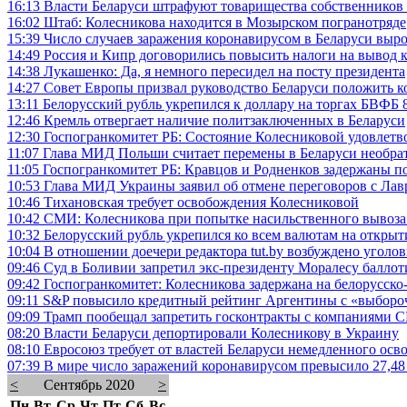
16:13
Власти Беларуси штрафуют товарищества собственников 
16:02
Штаб: Колесникова находится в Мозырском погранотряде
15:39
Число случаев заражения коронавирусом в Беларуси выро
14:49
Россия и Кипр договорились повысить налоги на вывод 
14:38
Лукашенко: Да, я немного пересидел на посту президента
14:27
Совет Европы призвал руководство Беларуси положить 
13:11
Белорусский рубль укрепился к доллару на торгах БВФБ 8 
12:46
Кремль отвергает наличие политзаключенных в Беларуси
12:30
Госпогранкомитет РБ: Состояние Колесниковой удовлетв
11:07
Глава МИД Польши считает перемены в Беларуси необр
11:05
Госпогранкомитет РБ: Кравцов и Родненков задержаны 
10:53
Глава МИД Украины заявил об отмене переговоров с Ла
10:46
Тихановская требует освобождения Колесниковой
10:42
СМИ: Колесникова при попытке насильственного вывоза 
10:32
Белорусский рубль укрепился ко всем валютам на откры
10:04
В отношении доечери редактора tut.by возбуждено уголов
09:46
Суд в Боливии запретил экс-президенту Моралесу баллот
09:42
Госпогранкомитет: Колесникова задержана на белорусско
09:11
S&P повысило кредитный рейтинг Аргентины с «выборо
09:09
Трамп пообещал запретить госконтракты с компаниями 
08:20
Власти Беларуси депортировали Колесникову в Украину
08:10
Евросоюз требует от властей Беларуси немедленного ос
07:39
В мире число заражений коронавирусом превысило 27,48 
<
Сентябрь 2020
>
Пн
Вт
Ср
Чт
Пт
Сб
Вс