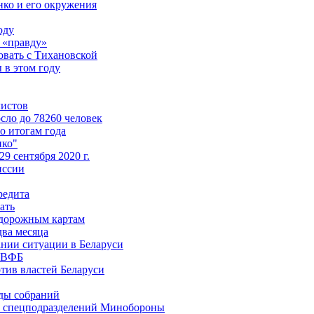
ко и его окружения
оду
 «правду»
овать с Тихановской
 в этом году
листов
сло до 78260 человек
о итогам года
нко"
9 сентября 2020 г.
иссии
редита
ать
 дорожным картам
два месяца
нии ситуации в Беларуси
 БВФБ
тив властей Беларуси
оды собраний
ы спецподразделений Минобороны