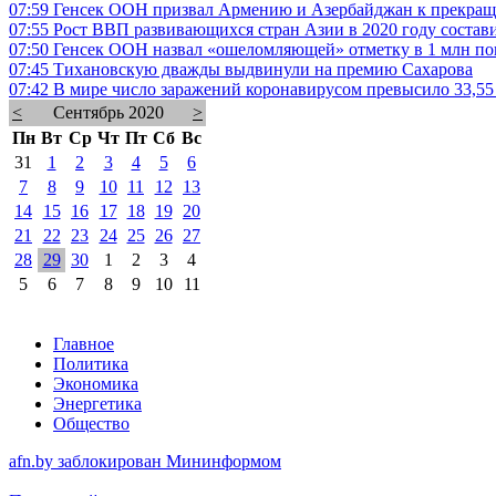
07:59
Генсек ООН призвал Армению и Азербайджан к прекращ
07:55
Рост ВВП развивающихся стран Азии в 2020 году состав
07:50
Генсек ООН назвал «ошеломляющей» отметку в 1 млн по
07:45
Тихановскую дважды выдвинули на премию Сахарова
07:42
В мире число заражений коронавирусом превысило 33,55 
<
Сентябрь 2020
>
Пн
Вт
Ср
Чт
Пт
Сб
Вс
31
1
2
3
4
5
6
7
8
9
10
11
12
13
14
15
16
17
18
19
20
21
22
23
24
25
26
27
28
29
30
1
2
3
4
5
6
7
8
9
10
11
Главное
Политика
Экономика
Энергетика
Общество
afn.by заблокирован Мининформом