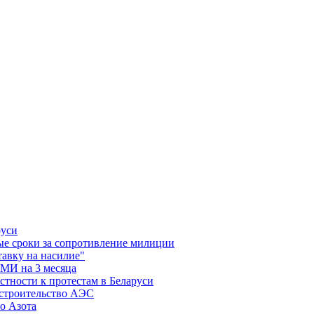
руси
ые сроки за сопротивление милиции
тавку на насилие"
СМИ на 3 месяца
тности к протестам в Беларуси
а строительство АЭС
о Азота