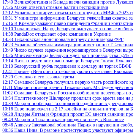
17:40
Великобритания и Канада ввели санкции против Лукашен
17:26
Макей ответил странам Балтии рестрикциями
17:12
Украина планирует отказаться от кредитов МВФ в 2023 г
16:31
У министра информации Беларуси тяжелейшая схватка за
15:16
В Кремле уважают право президента Франции контактир
15:10
Тихановская: Народ Беларуси выступает за новые выборы
14:38
PandaDoc открывает офис компании в Украине
14:33
Тихановская анонсировала встречу с канцлером ФРГ
14:23
Украина облегчила иммиграцию иностранных IT-специа
13:49
Число случаев заражения коронавирусом в Беларуси выро
13:26
Минсельхозпрод Беларуси ждет рост производства 5,5% п
13:14
Литва представит план помощи Беларуси "после Лукаше
13:10
Белорусский рубль подешевел к доллару на торгах БВФБ 2
12:41
Премьер Венгрии потребовал уволить замглавы Евроком
12:29
Семашко и его газовые грезы
12:17
Семашко: Беларусь получила первую часть российского к
11:11
Макрон после встречи с Тихановской: Мы будем действов
11:02
Семашко: Беларусь и Россия возобновили переговоры по
10:54
Политтехнологу Шклярову продлили срок ареста еще на 
10:39
Макрон пообещал Тихановской содействие в урегулирова
10:16
Евро подорожал на 2,17 копейки на открытии торгов на
09:28
Лидеры Литвы и Франции просят ЕС ввести санкции про
08:49
Макрон и Тихановская проводят встречу в Вильнюсе
08:46
Amnesty International обвинила Париж в нарушении своб
08:36
Наша Нива: В разгоне протестующих участвуют офицер