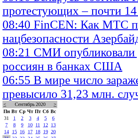
протестующих – почти 14
08:40
FinCEN: Как МТС п
нацбезопасности Азербай
08:21
СМИ опубликовали 
россиян в банках США
06:55
В мире число зараж
превысило 31,23 млн. слу
<
Сентябрь 2020
>
Пн
Вт
Ср
Чт
Пт
Сб
Вс
31
1
2
3
4
5
6
7
8
9
10
11
12
13
14
15
16
17
18
19
20