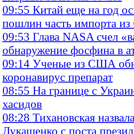
09:55
Китай еще на год о
пошлин часть импорта и
09:53
Глава NASA счел «
обнаружение фосфина в а
09:14
Ученые из США об
коронавирус препарат
08:55
На границе с Украин
хасидов
08:28
Тихановская назвал
Лукашенко с поста презид