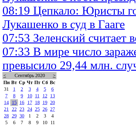
08:19
Цепкало: Юристы го
Лукашенко в суд в Гааге
07:53
Зеленский считает 
07:33
В мире число зараж
превысило 29,44 млн. слу
<
Сентябрь 2020
>
Пн
Вт
Ср
Чт
Пт
Сб
Вс
31
1
2
3
4
5
6
7
8
9
10
11
12
13
14
15
16
17
18
19
20
21
22
23
24
25
26
27
28
29
30
1
2
3
4
5
6
7
8
9
10
11