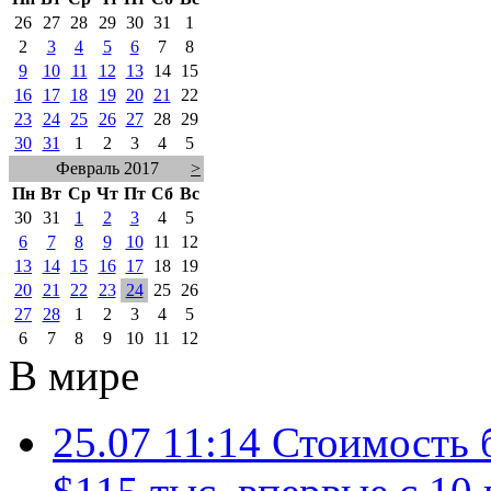
26
27
28
29
30
31
1
2
3
4
5
6
7
8
9
10
11
12
13
14
15
16
17
18
19
20
21
22
23
24
25
26
27
28
29
30
31
1
2
3
4
5
Февраль 2017
>
Пн
Вт
Ср
Чт
Пт
Сб
Вс
30
31
1
2
3
4
5
6
7
8
9
10
11
12
13
14
15
16
17
18
19
20
21
22
23
24
25
26
27
28
1
2
3
4
5
6
7
8
9
10
11
12
В мире
25.07 11:14
Стоимость 