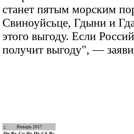
станет пятым морским по
Свиноуйсьце, Гдыни и Гда
этого выгоду. Если Россий
получит выгоду", — заяви
<
Январь 2017
Пн
Вт
Ср
Чт
Пт
Сб
Вс