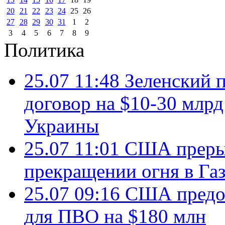
20
21
22
23
24
25
26
27
28
29
30
31
1
2
3
4
5
6
7
8
9
Политика
25.07 11:48
Зеленский п
договор на $10-30 млр
Украины
25.07 11:01
США преры
прекращении огня в Газ
25.07 09:16
США предос
для ПВО на $180 млн