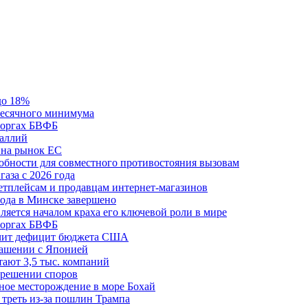
до 18%
месячного минимума
 торгах БВФБ
галлий
 на рынок ЕС
обности для совместного противостояния вызовам
аза с 2026 года
етплейсам и продавцам интернет-магазинов
ода в Минске завершено
ляется началом краха его ключевой роли в мире
 торгах БВФБ
ичит дефицит бюджета США
лашении с Японией
ают 3,5 тыс. компаний
зрешении споров
ное месторождение в море Бохай
 треть из-за пошлин Трампа