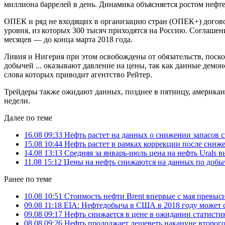
миллиона баррелей в день. Динамика объясняется ростом нефт
ОПЕК и ряд не входящих в организацию стран (ОПЕК+) договор
уровня, из которых 300 тысяч приходятся на Россию. Соглашен
месяцев — до конца марта 2018 года.
Ливия и Нигерия при этом освобождены от обязательств, поск
добычей ... оказывают давление на цены, так как данные демо
слова которых приводит агентство Рейтер.
Трейдеры также ожидают данных, позднее в пятницу, америка
недели.
Далее по теме
16.08 09:33
Нефть растет на данных о снижении запасов
15.08 10:44
Нефть растет в рамках коррекции после сниж
14.08 13:13
Средняя за январь-июль цена на нефть Urals 
11.08 15:12
Цены на нефть снижаются на данных по добы
Ранее по теме
10.08 10:51
Стоимость нефти Brent впервые с мая превыси
09.08 11:18
EIA: Нефтедобыча в США в 2018 году может с
09.08 09:17
Нефть снижается в цене в ожидании статист
08.08 09:26
Нефть продолжает дешеветь накануне второг