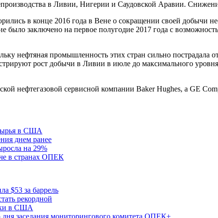
епроизводства в Ливии, Нигерии и Саудовской Аравии. Снижени
ились в конце 2016 года в Вене о сокращении своей добычи неф
ие было заключено на первое полугодие 2017 года с возможность
ольку нефтяная промышленность этих стран сильно пострадала 
нстрируют рост добычи в Ливии в июле до максимального уровня
нской нефтегазовой сервисной компании Baker Hughes, a GE Co
 сырья в США
ения днем ранее
выросла на 29%
че в странах ОПЕК
ла $53 за баррель
тать рекордной
ики в США
о дня заседания мониторингового комитета ОПЕК+