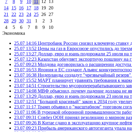
7
8
9
10
11
12
13
14
15
16
17
18
19
20
21
22
23
24
25
26
27
28
29
30
31
1
2
3
4
5
6
7
8
9
10
Экономика
25.07 14:16
Центробанк России снизил ключевую ставку 
25.07 13:52
Цены на газ в Евросоюзе опустились до трех
25.07 13:27
Доллар, евро и юань подорожали 25 июля на
25.07 12:23
Казахстан обнуляет экспортную пошлину на 
25.07 09:23
Молдова договорилась о расширении доступа
23.07 16:53
Япония и ЕС создают Альянс конкурентоспос
23.07 16:38
Нидерланды создадут "чрезвычайный резерв" г
23.07 15:52
МАРТ планирует уравнять требования к марк
23.07 14:51
Строительство мусороперерабатывающего зав
23.07 14:08
МВФ объяснил, почему падение доллара не яв
23.07 13:29
Доллар, евро и юань подорожали 23 июля на
23.07 12:51
"Большой красивый" закон к 2034 году увел
23.07 11:17
Трамп объявил о "масштабном" торговом сог
23.07 11:06
В турецкой оборонной промышленности работ
23.07 09:31
Совбез ООН принял резолюцию о мирном ра
23.07 09:26
В Китае сдано в эксплуатацию крупное нефтя
23.07 09:23
Прибыль американского автогиганта упала на