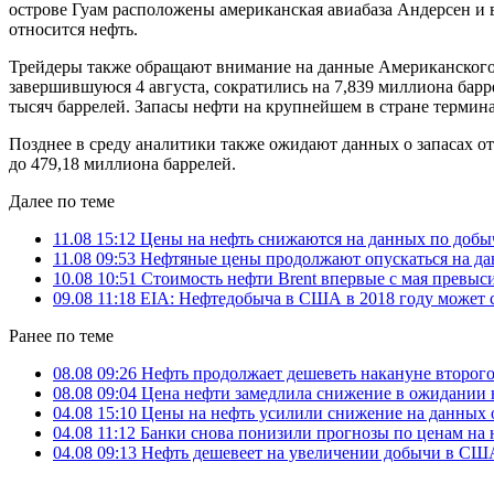
острове Гуам расположены американская авиабаза Андерсен и 
относится нефть.
Трейдеры также обращают внимание на данные Американского и
завершившуюся 4 августа, сократились на 7,839 миллиона барре
тысяч баррелей. Запасы нефти на крупнейшем в стране термина
Позднее в среду аналитики также ожидают данных о запасах о
до 479,18 миллиона баррелей.
Далее по теме
11.08 15:12
Цены на нефть снижаются на данных по добы
11.08 09:53
Нефтяные цены продолжают опускаться на д
10.08 10:51
Стоимость нефти Brent впервые с мая превыси
09.08 11:18
EIA: Нефтедобыча в США в 2018 году может с
Ранее по теме
08.08 09:26
Нефть продолжает дешеветь накануне второг
08.08 09:04
Цена нефти замедлила снижение в ожидании
04.08 15:10
Цены на нефть усилили снижение на данных 
04.08 11:12
Банки снова понизили прогнозы по ценам на 
04.08 09:13
Нефть дешевеет на увеличении добычи в СШ