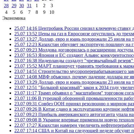
28
29
30
31
1
2
3
4
5
6
7
8
9
10
Экономика
25.07 14:16
Центробанк России снизил ключевую ставку 
25.07 13:52
Цены на газ в Евросоюзе опустились до трех
25.07 13:27
Доллар, евро и юань подорожали 25 июля на
25.07 12:23
Казахстан обнуляет экспортную пошлину на 
25.07 09:23
Молдова договорилась о расширении доступа
23.07 16:53
Япония и ЕС создают Альянс конкурентоспос
23.07 16:38
Нидерланды создадут "чрезвычайный резерв" г
23.07 15:52
МАРТ планирует уравнять требования к марк
23.07 14:51
Строительство мусороперерабатывающего зав
23.07 14:08
МВФ объяснил, почему падение доллара не яв
23.07 13:29
Доллар, евро и юань подорожали 23 июля на
23.07 12:51
"Большой красивый" закон к 2034 году увел
23.07 11:17
Трамп объявил о "масштабном" торговом сог
23.07 11:06
В турецкой оборонной промышленности работ
23.07 09:31
Совбез ООН принял резолюцию о мирном ра
23.07 09:26
В Китае сдано в эксплуатацию крупное нефтя
23.07 09:23
Прибыль американского автогиганта упала на
23.07 09:08
В Украине впервые применили новую технол
22.07 17:27
Казахстан намерен увеличить нефтеперерабат
22.07 17:14
США и Китай на следующей неделе обсудят п