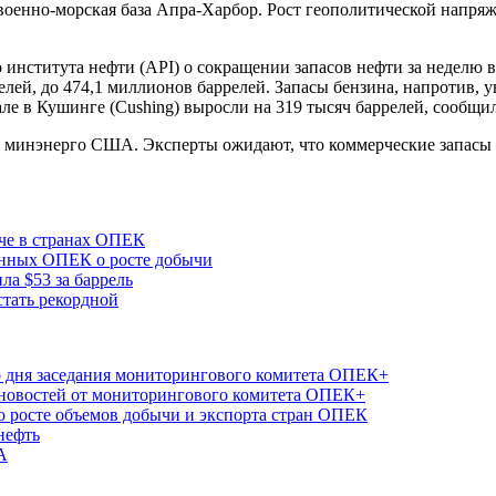
военно-морская база Апра-Харбор. Рост геополитической напряж
нститута нефти (API) о сокращении запасов нефти за неделю в 
лей, до 474,1 миллионов баррелей. Запасы бензина, напротив, у
ле в Кушинге (Cushing) выросли на 319 тысяч баррелей, сообщил
т минэнерго США. Эксперты ожидают, что коммерческие запасы н
че в странах ОПЕК
анных ОПЕК о росте добычи
ла $53 за баррель
тать рекордной
о дня заседания мониторингового комитета ОПЕК+
 новостей от мониторингового комитета ОПЕК+
о росте объемов добычи и экспорта стран ОПЕК
нефть
А