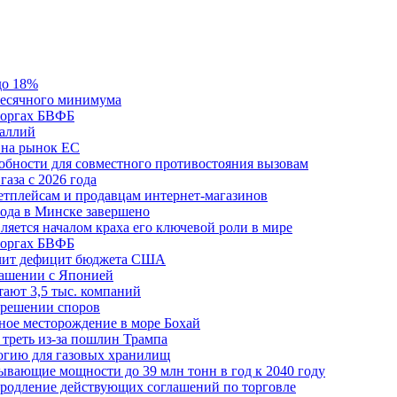
до 18%
месячного минимума
 торгах БВФБ
галлий
 на рынок ЕС
обности для совместного противостояния вызовам
аза с 2026 года
етплейсам и продавцам интернет-магазинов
ода в Минске завершено
ляется началом краха его ключевой роли в мире
 торгах БВФБ
ичит дефицит бюджета США
лашении с Японией
ают 3,5 тыс. компаний
зрешении споров
ное месторождение в море Бохай
 треть из-за пошлин Трампа
огию для газовых хранилищ
ывающие мощности до 39 млн тонн в год к 2040 году
родление действующих соглашений по торговле