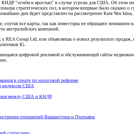
КНДР "огнём и яростью" в случае угрозы для США. Об этом он 
пикера стратегических сил, в котором впервые было сказано о с
ближайшие дни будет представлен на рассмотрение Ким Чен Ына, 
, спутав все карты, так как инвесторы не обращают внимания н
ти австралийских компаний.
 у REA Group Ltd, или объявляешь о новых результатах продаж, ка
алитиков IG.
мающаяся цифровой рекламой и обслуживающей сайты недвижимос
лии.
вания в сенате по налоговой реформе
ии индексов США
жения между США и КНДР
бострения отношений Вашингтона и Пхеньяна
ей статистике