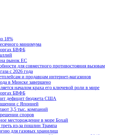
до 18%
месячного минимума
 торгах БВФБ
галлий
 на рынок ЕС
обности для совместного противостояния вызовам
аза с 2026 года
етплейсам и продавцам интернет-магазинов
ода в Минске завершено
ляется началом краха его ключевой роли в мире
 торгах БВФБ
ичит дефицит бюджета США
лашении с Японией
ают 3,5 тыс. компаний
зрешении споров
ное месторождение в море Бохай
 треть из-за пошлин Трампа
огию для газовых хранилищ