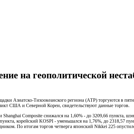
ние на геополитической неста
дки Азиатско-Тихоокеанского региона (АТР) торгуются в пятни
ликт США и Северной Кореи, свидетельствуют данные торгов.
hanghai Composite снижался на 1,60% - до 3209,66 пункта, шэнь
 пункта, корейский KOSPI - уменьшался на 1,76%, до 2318,57 пу
иком. По итогам торгов четверга японский Nikkei 225 опустился