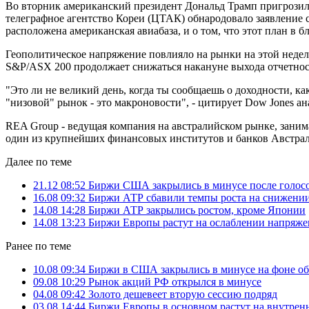
Во вторник американский президент Дональд Трамп пригрозил 
телеграфное агентство Кореи (ЦТАК) обнародовало заявление с
расположена американская авиабаза, и о том, что этот план в 
Геополитическое напряжение повлияло на рынки на этой неделе
S&P/ASX 200 продолжает снижаться накануне выхода отчетнос
"Это ли не великий день, когда ты сообщаешь о доходности, как
"низовой" рынок - это макроновости", - цитирует Dow Jones ан
REA Group - ведущая компания на австралийском рынке, зани
один из крупнейших финансовых институтов и банков Австра
Далее по теме
21.12 08:52
Биржи США закрылись в минусе после голосо
16.08 09:32
Биржи АТР сбавили темпы роста на снижен
14.08 14:28
Биржи АТР закрылись ростом, кроме Японии
14.08 13:23
Биржи Европы растут на ослаблении напря
Ранее по теме
10.08 09:34
Биржи в США закрылись в минусе на фоне о
09.08 10:29
Рынок акций РФ открылся в минусе
04.08 09:42
Золото дешевеет вторую сессию подряд
03.08 14:44
Биржи Европы в основном растут на внутренн