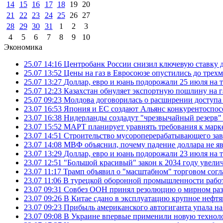
14
15
16
17
18
19
20
21
22
23
24
25
26
27
28
29
30
31
1
2
3
4
5
6
7
8
9
10
Экономика
25.07 14:16
Центробанк России снизил ключевую ставку 
25.07 13:52
Цены на газ в Евросоюзе опустились до трех
25.07 13:27
Доллар, евро и юань подорожали 25 июля на
25.07 12:23
Казахстан обнуляет экспортную пошлину на 
25.07 09:23
Молдова договорилась о расширении доступа
23.07 16:53
Япония и ЕС создают Альянс конкурентоспос
23.07 16:38
Нидерланды создадут "чрезвычайный резерв" г
23.07 15:52
МАРТ планирует уравнять требования к марк
23.07 14:51
Строительство мусороперерабатывающего зав
23.07 14:08
МВФ объяснил, почему падение доллара не яв
23.07 13:29
Доллар, евро и юань подорожали 23 июля на
23.07 12:51
"Большой красивый" закон к 2034 году увел
23.07 11:17
Трамп объявил о "масштабном" торговом сог
23.07 11:06
В турецкой оборонной промышленности работ
23.07 09:31
Совбез ООН принял резолюцию о мирном ра
23.07 09:26
В Китае сдано в эксплуатацию крупное нефтя
23.07 09:23
Прибыль американского автогиганта упала на
23.07 09:08
В Украине впервые применили новую технол