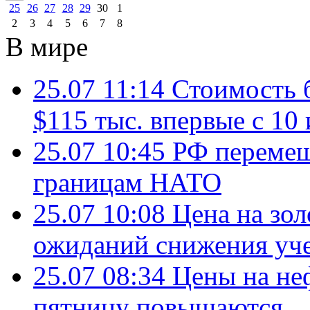
25
26
27
28
29
30
1
2
3
4
5
6
7
8
В мире
25.07 11:14
Стоимость 
$115 тыс. впервые с 10
25.07 10:45
РФ перемещ
границам НАТО
25.07 10:08
Цена на зол
ожиданий снижения уч
25.07 08:34
Цены на не
пятницу повышаются