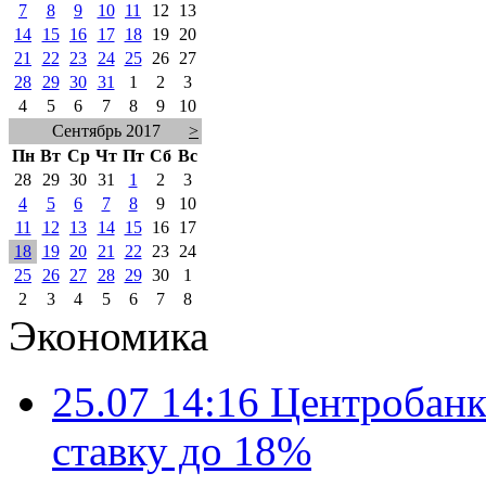
7
8
9
10
11
12
13
14
15
16
17
18
19
20
21
22
23
24
25
26
27
28
29
30
31
1
2
3
4
5
6
7
8
9
10
Сентябрь 2017
>
Пн
Вт
Ср
Чт
Пт
Сб
Вс
28
29
30
31
1
2
3
4
5
6
7
8
9
10
11
12
13
14
15
16
17
18
19
20
21
22
23
24
25
26
27
28
29
30
1
2
3
4
5
6
7
8
Экономика
25.07 14:16
Центробанк
ставку до 18%