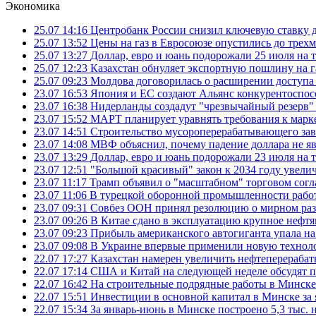
Экономика
25.07 14:16
Центробанк России снизил ключевую ставку 
25.07 13:52
Цены на газ в Евросоюзе опустились до трех
25.07 13:27
Доллар, евро и юань подорожали 25 июля на
25.07 12:23
Казахстан обнуляет экспортную пошлину на 
25.07 09:23
Молдова договорилась о расширении доступа
23.07 16:53
Япония и ЕС создают Альянс конкурентоспос
23.07 16:38
Нидерланды создадут "чрезвычайный резерв" г
23.07 15:52
МАРТ планирует уравнять требования к марк
23.07 14:51
Строительство мусороперерабатывающего зав
23.07 14:08
МВФ объяснил, почему падение доллара не яв
23.07 13:29
Доллар, евро и юань подорожали 23 июля на
23.07 12:51
"Большой красивый" закон к 2034 году увел
23.07 11:17
Трамп объявил о "масштабном" торговом сог
23.07 11:06
В турецкой оборонной промышленности работ
23.07 09:31
Совбез ООН принял резолюцию о мирном ра
23.07 09:26
В Китае сдано в эксплуатацию крупное нефтя
23.07 09:23
Прибыль американского автогиганта упала на
23.07 09:08
В Украине впервые применили новую технол
22.07 17:27
Казахстан намерен увеличить нефтеперерабат
22.07 17:14
США и Китай на следующей неделе обсудят п
22.07 16:42
На строительные подрядные работы в Минске 
22.07 15:51
Инвестиции в основной капитал в Минске за 
22.07 15:34
За январь-июнь в Минске построено 5,3 тыс. 