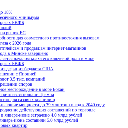
до 18%
месячного минимума
 торгах БВФБ
галлий
 на рынок ЕС
обности для совместного противостояния вызовам
аза с 2026 года
етплейсам и продавцам интернет-магазинов
ода в Минске завершено
ляется началом краха его ключевой роли в мире
 торгах БВФБ
ичит дефицит бюджета США
лашении с Японией
ают 3,5 тыс. компаний
зрешении споров
ное месторождение в море Бохай
 треть из-за пошлин Трампа
огию для газовых хранилищ
ывающие мощности до 39 млн тонн в год к 2040 году
родление действующих соглашений по торговле
в январе-июне затрачено 4,0 млрд рублей
январь-июнь составили 5,0 млрд рублей
новых квартир