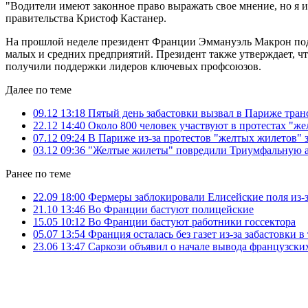
"Водители имеют законное право выражать свое мнение, но я
правительства Кристоф Кастанер.
На прошлой неделе президент Франции Эммануэль Макрон подп
малых и средних предприятий. Президент также утверждает, ч
получили поддержки лидеров ключевых профсоюзов.
Далее по теме
09.12 13:18
Пятый день забастовки вызвал в Париже тран
22.12 14:40
Около 800 человек участвуют в протестах "ж
07.12 09:24
В Париже из-за протестов "желтых жилетов"
03.12 09:36
"Желтые жилеты" повредили Триумфальную а
Ранее по теме
22.09 18:00
Фермеры заблокировали Елисейские поля из-з
21.10 13:46
Во Франции бастуют полицейские
15.05 10:12
Во Франции бастуют работники госсектора
05.07 13:54
Франция осталась без газет из-за забастовки 
23.06 13:47
Саркози объявил о начале вывода французски