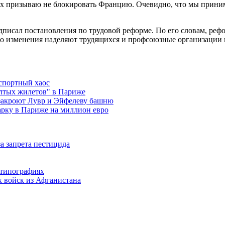
 их призываю не блокировать Францию. Очевидно, что мы прини
исал постановления по трудовой реформе. По его словам, рефо
то изменения наделяют трудящихся и профсоюзные организации 
спортный хаос
елтых жилетов" в Париже
 закроют Лувр и Эйфелеву башню
рку в Париже на миллион евро
а запрета пестицида
в типографиях
х войск из Афганистана