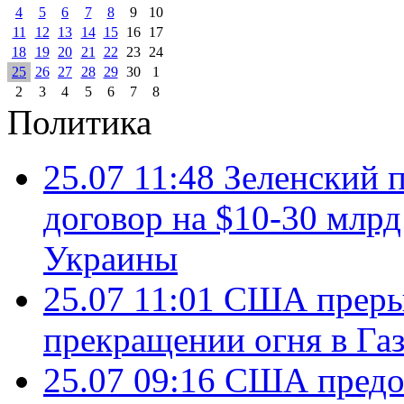
4
5
6
7
8
9
10
11
12
13
14
15
16
17
18
19
20
21
22
23
24
25
26
27
28
29
30
1
2
3
4
5
6
7
8
Политика
25.07 11:48
Зеленский п
договор на $10-30 млр
Украины
25.07 11:01
США преры
прекращении огня в Газ
25.07 09:16
США предос