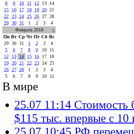
8
9
10
11
12
13
14
15
16
17
18
19
20
21
22
23
24
25
26
27
28
29
30
31
1
2
3
4
Февраль 2018
>
Пн
Вт
Ср
Чт
Пт
Сб
Вс
29
30
31
1
2
3
4
5
6
7
8
9
10
11
12
13
14
15
16
17
18
19
20
21
22
23
24
25
26
27
28
1
2
3
4
5
6
7
8
9
10
11
В мире
25.07 11:14
Стоимость 
$115 тыс. впервые с 10
25.07 10:45
РФ перемещ