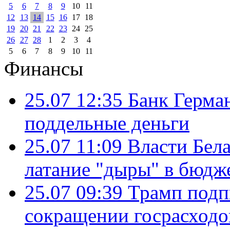
5
6
7
8
9
10
11
12
13
14
15
16
17
18
19
20
21
22
23
24
25
26
27
28
1
2
3
4
5
6
7
8
9
10
11
Финансы
25.07 12:35
Банк Герма
поддельные деньги
25.07 11:09
Власти Бела
латание "дыры" в бюдж
25.07 09:39
Трамп подп
сокращении госрасход