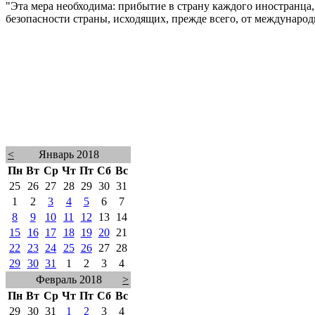
"Эта мера необходима: прибытие в страну каждого иностранца
безопасности страны, исходящих, прежде всего, от международ
<
Январь 2018
Пн
Вт
Ср
Чт
Пт
Сб
Вс
25
26
27
28
29
30
31
1
2
3
4
5
6
7
8
9
10
11
12
13
14
15
16
17
18
19
20
21
22
23
24
25
26
27
28
29
30
31
1
2
3
4
Февраль 2018
>
Пн
Вт
Ср
Чт
Пт
Сб
Вс
29
30
31
1
2
3
4