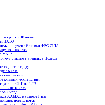
с. впервые с 10 июля
цам НАТО
й снижения учетной ставки ФРС США
ницу повышаются
сию МАГАТЭ
римут участие в учениях в Польше
ться днем в среду
еды" в Газе
ду повышаются
ые климатические планы
 торговли СПГ на 5,5%
орник снижаются
 $4,4 млрд
ков ХАМАС на севере Газы
едельник повышаются
реодолела рубеж в $4 трлн