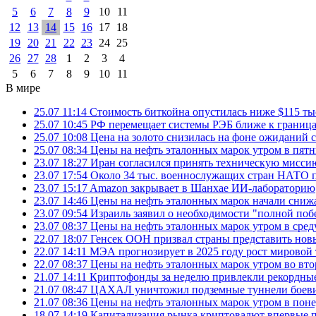
5
6
7
8
9
10
11
12
13
14
15
16
17
18
19
20
21
22
23
24
25
26
27
28
1
2
3
4
5
6
7
8
9
10
11
В мире
25.07 11:14
Стоимость биткойна опустилась ниже $115 ты
25.07 10:45
РФ перемещает системы РЭБ ближе к грани
25.07 10:08
Цена на золото снизилась на фоне ожидани
25.07 08:34
Цены на нефть эталонных марок утром в пят
23.07 18:27
Иран согласился принять техническую мис
23.07 17:54
Около 34 тыс. военнослужащих стран НАТО п
23.07 15:17
Amazon закрывает в Шанхае ИИ-лабораторию
23.07 14:46
Цены на нефть эталонных марок начали снижа
23.07 09:54
Израиль заявил о необходимости "полной поб
23.07 08:37
Цены на нефть эталонных марок утром в сре
22.07 18:07
Генсек ООН призвал страны представить нов
22.07 14:11
МЭА прогнозирует в 2025 году рост мировой
22.07 08:37
Цены на нефть эталонных марок утром во вт
21.07 14:11
Криптофонды за неделю привлекли рекордные
21.07 08:47
ЦАХАЛ уничтожил подземные туннели боеви
21.07 08:36
Цены на нефть эталонных марок утром в пон
18.07 14:19
Капитализация рынка криптовалют впервые п