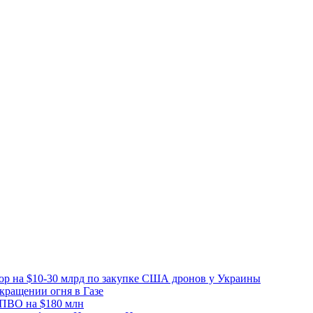
вор на $10-30 млрд по закупке США дронов у Украины
ращении огня в Газе
 ПВО на $180 млн