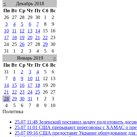
<
Декабрь 2018
Пн
Вт
Ср
Чт
Пт
Сб
Вс
26
27
28
29
30
1
2
3
4
5
6
7
8
9
10
11
12
13
14
15
16
17
18
19
20
21
22
23
24
25
26
27
28
29
30
31
1
2
3
4
5
6
Январь 2019
>
Пн
Вт
Ср
Чт
Пт
Сб
Вс
31
1
2
3
4
5
6
7
8
9
10
11
12
13
14
15
16
17
18
19
20
21
22
23
24
25
26
27
28
29
30
31
1
2
3
4
5
6
7
8
9
10
Политика
25.07 11:48
Зеленский поставил задачу подготовить дого
25.07 11:01
США прерывают переговоры с ХАМАС о прек
25.07 09:16
США предоставят Украине оборудование для