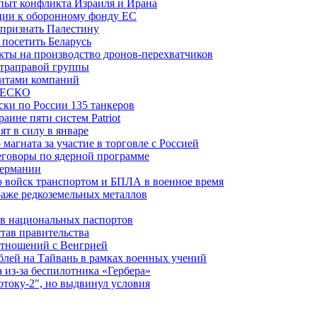
пыт конфликта Израиля и Ирана
рции к оборонному фонду ЕС
признать Палестину
посетить Беларусь
ты на производство дронов-перехватчиков
ьтраправой группы
итами компаний
ЮНЕСКО
ки по России 135 танкеров
ине пяти систем Patriot
т в силу в январе
магната за участие в торговле с Россией
еговоры по ядерной программе
Германии
 войск транспортом и БПЛА в военное время
аже редкоземельных металлов
ев национальных паспортов
тав правительства
отношений с Венгрией
блей на Тайвань в рамках военных учений
из-за беспилотника «Гербера»
отоку-2", но выдвинул условия