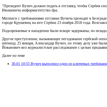
"Президент Вучич должен подать в отставку, чтобы Сербия сн
Ивошевича информагентство dpa.
Митинги с требованиями отставки Вучича проходят в Белграде
городе Крушевиц на юге Сербии 23 ноября 2018 года. Возгла
Подозреваемые в нападении были вскоре задержаны, но незадол
Другое преступление, вызывающее негодование сербской оппоз
пятницу, 25 января, Александар Вучич, по этому делу уже был
Йованович вел журналистское расследование с целью предъяви
Далее по теме
30.01 10:55
Вучич выполнил одно из ключевых требовани