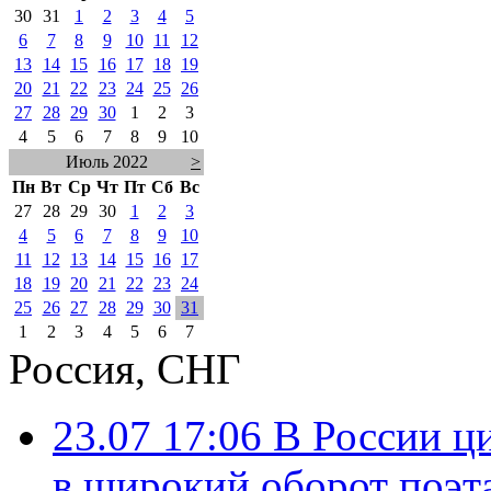
30
31
1
2
3
4
5
6
7
8
9
10
11
12
13
14
15
16
17
18
19
20
21
22
23
24
25
26
27
28
29
30
1
2
3
4
5
6
7
8
9
10
Июль 2022
>
Пн
Вт
Ср
Чт
Пт
Сб
Вс
27
28
29
30
1
2
3
4
5
6
7
8
9
10
11
12
13
14
15
16
17
18
19
20
21
22
23
24
25
26
27
28
29
30
31
1
2
3
4
5
6
7
Россия, СНГ
23.07 17:06
В России ц
в широкий оборот поэт