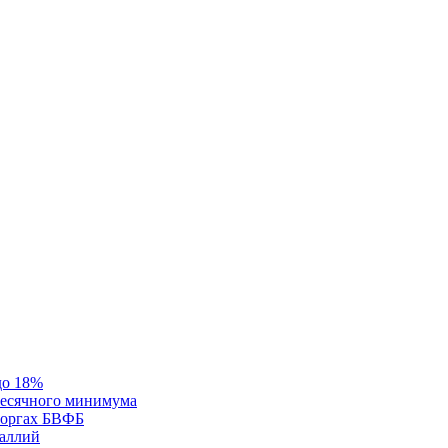
до 18%
месячного минимума
 торгах БВФБ
галлий