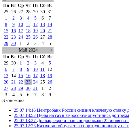
Пн
Вт
Ср
Чт
Пт
Сб
Вс
25
26
27
28
29
30
31
1
2
3
4
5
6
7
8
9
10
11
12
13
14
15
16
17
18
19
20
21
22
23
24
25
26
27
28
29
30
1
2
3
4
5
Май 2024
>
Пн
Вт
Ср
Чт
Пт
Сб
Вс
29
30
1
2
3
4
5
6
7
8
9
10
11
12
13
14
15
16
17
18
19
20
21
22
23
24
25
26
27
28
29
30
31
1
2
3
4
5
6
7
8
9
Экономика
25.07 14:16
Центробанк России снизил ключевую ставку 
25.07 13:52
Цены на газ в Евросоюзе опустились до трех
25.07 13:27
Доллар, евро и юань подорожали 25 июля на
25.07 12:23
Казахстан обнуляет экспортную пошлину на 