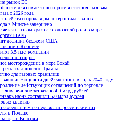
 на рынок ЕС
обности для совместного противостояния вызовам
аза с 2026 года
етплейсам и продавцам интернет-магазинов
ода в Минске завершено
ляется началом краха его ключевой роли в мире
 торгах БВФБ
ичит дефицит бюджета США
лашении с Японией
ают 3,5 тыс. компаний
зрешении споров
ное месторождение в море Бохай
 треть из-за пошлин Трампа
огию для газовых хранилищ
ывающие мощности до 39 млн тонн в год к 2040 году
родление действующих соглашений по торговле
в январе-июне затрачено 4,0 млрд рублей
январь-июнь составили 5,0 млрд рублей
новых квартир
зи с обещанием не перевозить российский газ
есты в Польше
 завода в Венгрии