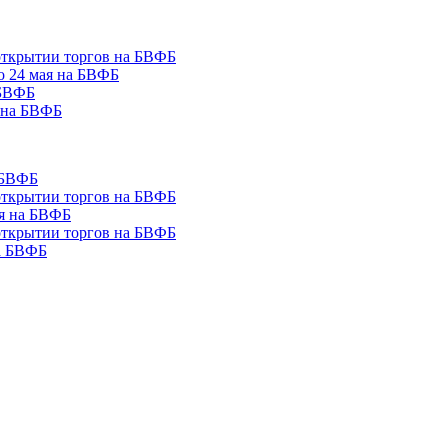
 открытии торгов на БВФБ
о 24 мая на БВФБ
 БВФБ
я на БВФБ
а БВФБ
 открытии торгов на БВФБ
ая на БВФБ
 открытии торгов на БВФБ
на БВФБ