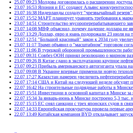
25.07 09:23
Молдова договорилась о расширении доступа
23.07 16:53
Япония и ЕС создают Альянс конкурентоспос
23.07 16:38
Нидерланды создадут "чрезвычайный резерв" г
23.07 15:52
МАРТ планирует уравнять требования к марк
23.07 14:51
Строительство мусороперерабатывающего зав
23.07 14:08
МВФ объяснил, почему падение доллара не яв
23.07 13:29
Доллар, евро и юань подорожали 23 июля на
23.07 12:51
"Большой красивый" закон к 2034 году увел
23.07 11:17
Трамп объявил о "масштабном" торговом сог
23.07 11:06
В турецкой оборонной промышленности работ
23.07 09:31
Совбез ООН принял резолюцию о мирном ра
23.07 09:26
В Китае сдано в эксплуатацию крупное нефтя
23.07 09:23
Прибыль американского автогиганта упала на
23.07 09:08
В Украине впервые применили новую технол
22.07 17:27
Казахстан намерен увеличить нефтеперерабат
22.07 17:14
США и Китай на следующей неделе обсудят п
22.07 16:42
На строительные подрядные работы в Минске 
22.07 15:51
Инвестиции в основной капитал в Минске за 
22.07 15:34
За январь-июнь в Минске построено 5,3 тыс. 
22.07 15:15
ЕС снял санкции с трех японских судов в свя
22.07 14:33
Европейская прокуратура провела первые ар
22.07 13:49
Китайская компания BYD откладывает запуск