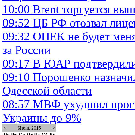
10:00
Brent торгуется выш
09:52
ЦБ РФ отозвал лице
09:32
ОПЕК не будет меня
за России
09:17
В ЮАР подтвердили
09:10
Порошенко назначи
Одесской области
08:57
МВФ ухудшил прогн
Украины до 9%
<
Июнь 2015
>
Пн
Вт
Ср
Чт
Пт
Сб
Вс