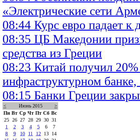
«Электрические сети Арм
08:44
Курс евро падает к 
08:35
ЦБ Македонии приз
средства из Греции
08:23
Китай получил 20% 
инфраструктурном банке, 
08:15
Банки Греции закры
<
Июнь 2015
>
Пн
Вт
Ср
Чт
Пт
Сб
Вс
25
26
27
28
29
30
31
1
2
3
4
5
6
7
8
9
10
11
12
13
14