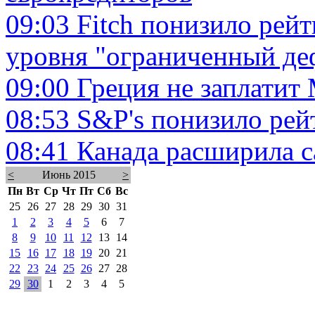
09:03
Fitch понизило рейт
уровня "ограниченный де
09:00
Греция не заплатит
08:53
S&P's понизило рей
08:41
Канада расширила 
<
Июнь 2015
>
Пн
Вт
Ср
Чт
Пт
Сб
Вс
25
26
27
28
29
30
31
1
2
3
4
5
6
7
8
9
10
11
12
13
14
15
16
17
18
19
20
21
22
23
24
25
26
27
28
29
30
1
2
3
4
5