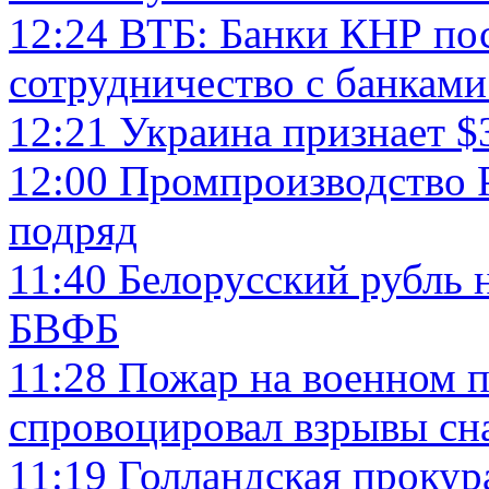
12:24
ВТБ: Банки КНР пос
сотрудничество с банкам
12:21
Украина признает $
12:00
Промпроизводство Р
подряд
11:40
Белорусский рубль 
БВФБ
11:28
Пожар на военном п
спровоцировал взрывы сн
11:19
Голландская прокура