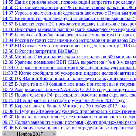
14:55
Дания приняла закон, позволяющий запретить прокладку 
14:50
Страховые организации РБ собрали за январь-октябрь 865
14:37
Угроза новых санкций сделала знакомство с Путиным то
14:25
Внешний госдолг Беларуси за январь-октябрь вырос на 21
13:57
В школах стран ЕС прекратят продажу напитков с сахаро
13:10
Иностранцы начали распродавать коммерческую недвижи
13:09
Белорусский рубль подешевел ко всем валютам на торга
13:04
Россия готовит соглашение об использовании авиабаз Ег
13:02
ЕЦБ откажется от политики легких денег к концу 2018 го
12:56
В России запретили BlaBlaCar
12:50
Минфин Греции нашел скрытые от налогов 500 миллиард
12:39
Ураганы помешали ВВП США вырасти на 4% в 3-м кварт
11:39
От срыва в штопор экономику Беларуси пока удерживают
11:33
В Китае сообщили об ускорении индекса деловой активно
10:30
ЦБ Южной Кореи повысил ключевую ставку впервые за ш
10:25
В Аргентине 48 бывших военных приговорены к тюремн
10:22
Американская биржа NASDAQ в 2018 году планирует зап
10:19
Правительство РФ разрешило госкомпаниям скрывать св
10:15
США нарастили экспорт оружия на 25% в 2017 году
10:09
Курсы валют в банках Минска на 30 ноября 2017 года
10:08
В Турции 28 военнослужащих приговорили к пожизнен
09:30
Цены на нефть в плюсе, все внимание приковано ко вст
09:17
Доллар завершит месяц потерями, фунт поддержали разго
09:06
В белорусском правительстве определились с переносом 
<
Ноябрь 2017
>