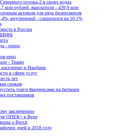
Северного потока-2 в своих водах
,7 млн рублей, выплатили - 439,9 млн
ксичным активом для ряда бизнесменов
,4%, внутренний - сократился на 10,1%
м
мость в России
х БВФБ
ипта
да - опрос
ов евро
але - Трамп
 население и Нацбанк
сти в сфере услуг
есть лет
ым срокам
устить торги фьючерсами на биткоин
оих поставщиков
ному заключению
рече ОПЕК+ в Вене
воры о Brexit
рабочих дней в 2018 году