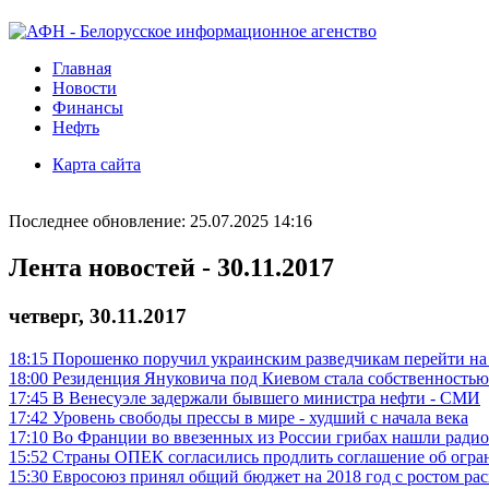
Главная
Новости
Финансы
Нефть
Карта сайта
Последнее обновление: 25.07.2025 14:16
Лента новостей - 30.11.2017
четверг, 30.11.2017
18:15
Порошенко поручил украинским разведчикам перейти н
18:00
Резиденция Януковича под Киевом стала собственностью
17:45
В Венесуэле задержали бывшего министра нефти - СМИ
17:42
Уровень свободы прессы в мире - худший с начала века
17:10
Во Франции во ввезенных из России грибах нашли ради
15:52
Страны ОПЕК согласились продлить соглашение об огран
15:30
Евросоюз принял общий бюджет на 2018 год с ростом ра