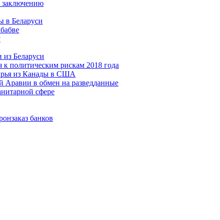
у заключению
ы в Беларуси
бабве
у
 из Беларуси
я к политическим рискам 2018 года
ырья из Канады в США
й Аравии в обмен на разведданные
анитарной сфере
ронзаказ банков