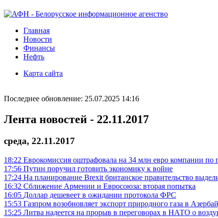
Главная
Новости
Финансы
Нефть
Карта сайта
Последнее обновление: 25.07.2025 14:16
Лента новостей - 22.11.2017
среда, 22.11.2017
18:22
Еврокомиссия оштрафовала на 34 млн евро компании по 
17:56
Путин поручил готовить экономику к войне
17:24
На планирование Brexit британское правительство выдел
16:32
Сближение Армении и Евросоюза: вторая попытка
16:05
Доллар дешевеет в ожидании протокола ФРС
15:53
Газпром возобновляет экспорт природного газа в Азерба
15:25
Литва надеется на прорыв в переговорах в НАТО о возд