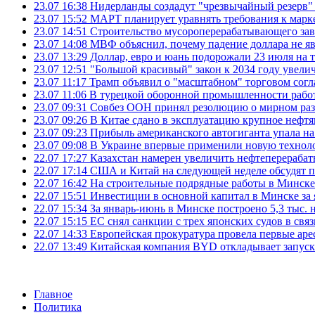
23.07 16:38
Нидерланды создадут "чрезвычайный резерв" г
23.07 15:52
МАРТ планирует уравнять требования к марк
23.07 14:51
Строительство мусороперерабатывающего зав
23.07 14:08
МВФ объяснил, почему падение доллара не яв
23.07 13:29
Доллар, евро и юань подорожали 23 июля на
23.07 12:51
"Большой красивый" закон к 2034 году увел
23.07 11:17
Трамп объявил о "масштабном" торговом сог
23.07 11:06
В турецкой оборонной промышленности работ
23.07 09:31
Совбез ООН принял резолюцию о мирном ра
23.07 09:26
В Китае сдано в эксплуатацию крупное нефтя
23.07 09:23
Прибыль американского автогиганта упала на
23.07 09:08
В Украине впервые применили новую технол
22.07 17:27
Казахстан намерен увеличить нефтеперерабат
22.07 17:14
США и Китай на следующей неделе обсудят п
22.07 16:42
На строительные подрядные работы в Минске 
22.07 15:51
Инвестиции в основной капитал в Минске за 
22.07 15:34
За январь-июнь в Минске построено 5,3 тыс. 
22.07 15:15
ЕС снял санкции с трех японских судов в свя
22.07 14:33
Европейская прокуратура провела первые ар
22.07 13:49
Китайская компания BYD откладывает запуск
Главное
Политика