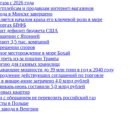
аза с 2026 года
етплейсам и продавцам интернет-магазинов
ода в Минске завершено
ляется началом краха его ключевой роли в мире
 торгах БВФБ
ичит дефицит бюджета США
лашении с Японией
ают 3,5 тыс. компаний
зрешении споров
ное месторождение в море Бохай
 треть из-за пошлин Трампа
огию для газовых хранилищ
ывающие мощности до 39 млн тонн в год к 2040 году
родление действующих соглашений по торговле
в январе-июне затрачено 4,0 млрд рублей
январь-июнь составили 5,0 млрд рублей
новых квартир
зи с обещанием не перевозить российский газ
есты в Польше
 завода в Венгрии