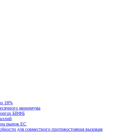
до 18%
месячного минимума
 торгах БВФБ
галлий
 на рынок ЕС
обности для совместного противостояния вызовам