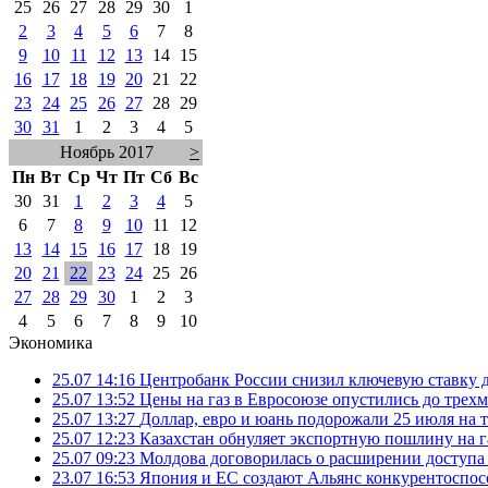
25
26
27
28
29
30
1
2
3
4
5
6
7
8
9
10
11
12
13
14
15
16
17
18
19
20
21
22
23
24
25
26
27
28
29
30
31
1
2
3
4
5
Ноябрь 2017
>
Пн
Вт
Ср
Чт
Пт
Сб
Вс
30
31
1
2
3
4
5
6
7
8
9
10
11
12
13
14
15
16
17
18
19
20
21
22
23
24
25
26
27
28
29
30
1
2
3
4
5
6
7
8
9
10
Экономика
25.07 14:16
Центробанк России снизил ключевую ставку 
25.07 13:52
Цены на газ в Евросоюзе опустились до трех
25.07 13:27
Доллар, евро и юань подорожали 25 июля на
25.07 12:23
Казахстан обнуляет экспортную пошлину на 
25.07 09:23
Молдова договорилась о расширении доступа
23.07 16:53
Япония и ЕС создают Альянс конкурентоспос