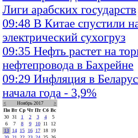
Лиги арабских государств
09:48
В Китае спустили н
электрический сухогруз
09:35
Нефть растет на тор
нефтепровода в Бахрейне
09:29
Инфляция в Беларуси
начала года - 3,9%
<
Ноябрь 2017
>
Пн
Вт
Ср
Чт
Пт
Сб
Вс
30
31
1
2
3
4
5
6
7
8
9
10
11
12
13
14
15
16
17
18
19
20
21
22
23
24
25
26