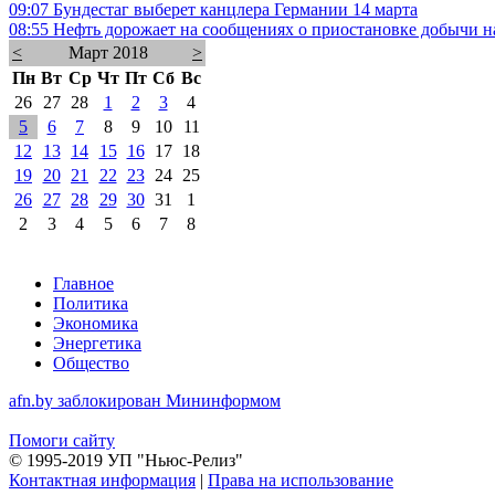
09:07
Бундестаг выберет канцлера Германии 14 марта
08:55
Нефть дорожает на сообщениях о приостановке добычи 
<
Март 2018
>
Пн
Вт
Ср
Чт
Пт
Сб
Вс
26
27
28
1
2
3
4
5
6
7
8
9
10
11
12
13
14
15
16
17
18
19
20
21
22
23
24
25
26
27
28
29
30
31
1
2
3
4
5
6
7
8
Главное
Политика
Экономика
Энергетика
Общество
afn.by заблокирован Мининформом
Помоги сайту
© 1995-2019 УП "Ньюс-Релиз"
Контактная информация
|
Права на использование