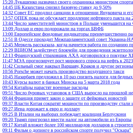
15:20
Лукашенко назначил своего охранника министром спорта
14:45
ЦБ Казахстана снизил базовую ставку до 9,50%
14:32
Совет ЕС продлил санкции в отношении Януковича и ег
13:57
ОПЕК пока не обсуждает продление нефтяного пакта на 
13:44
Число заместителей министров в Польше уменьшится на 
13:09
Доллар и евро подорожали на торгах БВФБ
13:00
Европейские фондовые индикаторы преимущественно раст
12:51
В Одессе проходит Межпарламентский совет Украина-
12:45
Меркель рассказала, когда начнется работа по созданию 
12:29
ВЦИОМ задействует блокчейн для проведения экзитполо
12:13
Французский страховщик AXA договорился о покупке XL
11:47
МЭА прогнозирует рост мирового спроса на нефть к 2023
11:42
Сильный смог накрыл Варшаву, Краков и другие регион
10:56
Porsche может начать производство воздушного такси
10:45
Назарбаев предложил в 10 раз снизить налоги для бедных
10:43
Курсы валют в банках Минска на 5 марта 2018 года
09:54
Китайцы нарастят военные расходы
09:51
Число буровых установок в США выросло на прошлой нед
09:44
Франция примет закон о защите от фейковых новостей
09:37
Власти Китая сократят мощности по производству стали и
09:27
Иена дорожает к евро и доллару
09:25
В Италии на выборах побеждает коалиция Берлускони
09:20
Трамп пригрозил ввести налог на автомобили из Европы
09:17
Китай вложит более 100 миллиардов долларов в строител
09:11
Фильм о допинге в российском спорте получил "Оскара"