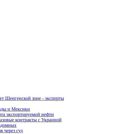
ет Шенгенской зоне - эксперты
ады и Мексики
орта экспортируемой нефти
газовые контракты с Украиной
ездомных
в через суд