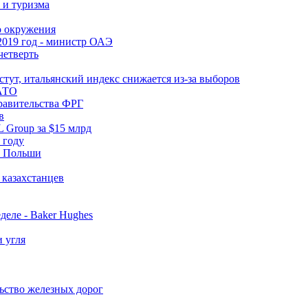
 и туризма
о окружения
2019 год - министр ОАЭ
четверть
ут, итальянский индекс снижается из-за выборов
НАТО
правительства ФРГ
в
 Group за $15 млрд
 году
ы Польши
 казахстанцев
еле - Baker Hughes
 угля
ьство железных дорог