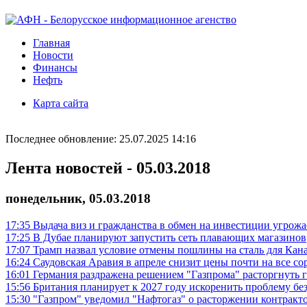
Главная
Новости
Финансы
Нефть
Карта сайта
Последнее обновление: 25.07.2025 14:16
Лента новостей - 05.03.2018
понедельник, 05.03.2018
17:35
Выдача виз и гражданства в обмен на инвестиции угрожа
17:25
В Дубае планируют запустить сеть плавающих магазинов
17:07
Трамп назвал условие отмены пошлины на сталь для Кан
16:24
Саудовская Аравия в апреле снизит цены почти на все с
16:01
Германия раздражена решением "Газпрома" расторгнуть 
15:56
Британия планирует к 2027 году искоренить проблему б
15:30
"Газпром" уведомил "Нафтогаз" о расторжении контракто